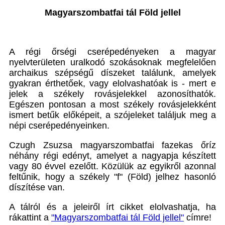
Magyarszombatfai tál Föld jellel
A régi őrségi cserépedényeken a magyar
nyelvterületen uralkodó szokásoknak megfelelően
archaikus szépségű díszeket találunk, amelyek
gyakran érthetőek, vagy elolvashatóak is - mert e
jelek a székely rovásjelekkel azonosíthatók.
Egészen pontosan a most székely rovásjelekként
ismert betűk előképeit, a szójeleket találjuk meg a
népi cserépedényeinken.
Czugh Zsuzsa magyarszombatfai fazekas őríz
néhány régi edényt, amelyet a nagyapja készített
vagy 80 évvel ezelőtt. Közülük az egyikről azonnal
feltűnik, hogy a székely "f" (Föld) jelhez hasonló
díszítése van.
A tálról és a jeleiről írt cikket elolvashatja, ha
rákattint a
"Magyarszombatfai tál Föld jellel"
címre!