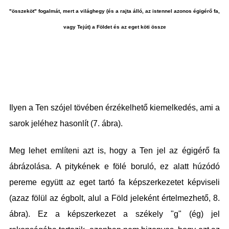
"összeköt" fogalmát, mert a világhegy (és a rajta álló, az istennel azonos égigérő fa,
vagy Tejút) a Földet és az eget köti össze
Ilyen a Ten szójel tövében érzékelhető kiemelkedés, ami a
sarok jeléhez hasonlít (7. ábra).
Meg lehet említeni azt is, hogy a Ten jel az égigérő fa
ábrázolása. A pitykének e fölé boruló, ez alatt húzódó
pereme együtt az eget tartó fa képszerkezetet képviseli
(azaz fölül az égbolt, alul a Föld jeleként értelmezhető, 8.
ábra). Ez a képszerkezet a székely "g" (ég) jel