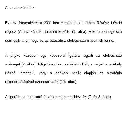
A banai ezüstdísz
Ezt az írásemléket a 2001-ben megjelent kötetében Révész László
régész (Aranyszántás Balotán) közölte (1. ábra). A kötetben egy szó
sem esik arról, hogy ez az ezüstdísz elolvasható írásemlék lenne.
A pityke közepén egy képszerű ligatúra rögzíti az elolvasható
szöveget (2. ábra). A ligatúra olyan szójelekből áll, amelyek a székely
írásból ismertek, vagy a székely betűk alapján az akrofónia
rekonstruálásával azonosíthatók (1/b. ábra).
A ligatúra az eget tartó fa képszerkezetet idézi fel (7. ás 8. ábra).