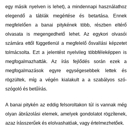
egy másik nyelven is lehet), a mindennapi használathoz
elegendő a táblák megértése és betartása. Ennek
megfelelően a banai pitykének több, részben eltérő
olvasata is megengedhető lehet. Az egykori olvasói
számára ettől függetlenül a megfelelő ősvallási képzetet
tolmácsolta. Ezt a jelentést nyelvileg többféleképpen is
megfogalmazhatták. Az írás fejlődés során ezek a
megfogalmazások egyre egységesebbek lettek és
rögzültek, míg a végén kialakult a a szabályos szó-
szógoló és betűírás.
A banai pitykén az eddig felsoroltakon túl is vannak még
olyan ábrázolási elemek, amelyek gondolatot rögzítenek,
azaz írásszerűek és elolvashatóak, vagy értelmezhetőek.