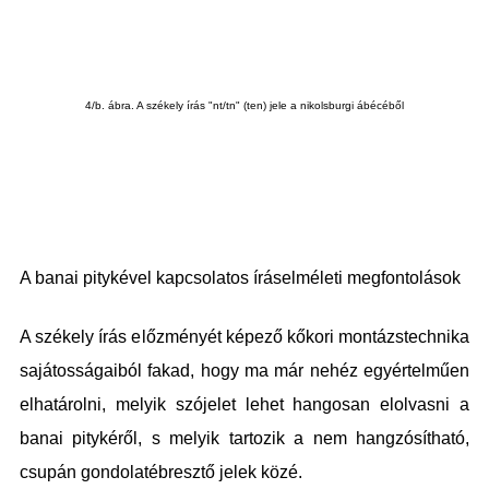
4/b. ábra. A székely írás "nt/tn" (ten) jele a nikolsburgi ábécéből
A banai pitykével kapcsolatos íráselméleti megfontolások
A székely írás előzményét képező kőkori montázstechnika
sajátosságaiból fakad, hogy ma már nehéz egyértelműen
elhatárolni, melyik szójelet lehet hangosan elolvasni a
banai pitykéről, s melyik tartozik a nem hangzósítható,
csupán gondolatébresztő jelek közé.