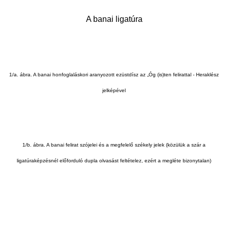
A banai ligatúra
1/a. ábra. A banai honfoglaláskori aranyozott ezüstdísz az „Óg (is)ten felirattal - Heraklész
jelképével
1/b. ábra. A banai felirat szójelei és a megfelelő székely jelek (közülük a szár a
ligatúraképzésnél előforduló dupla olvasást feltételez, ezért a megléte bizonytalan)