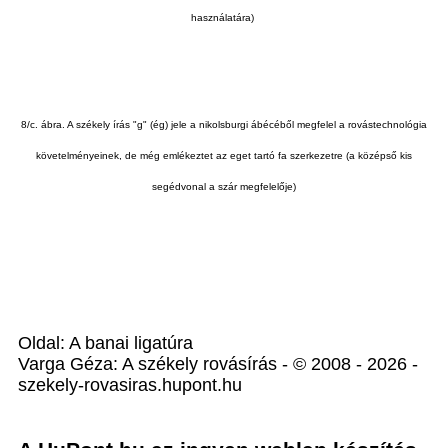
használatára)
8/c. ábra. A székely írás "g" (ég) jele a nikolsburgi ábécéből megfelel a rovástechnológia
követelményeinek, de még emlékeztet az eget tartó fa szerkezetre (a középső kis
segédvonal a szár megfelelője)
Oldal: A banai ligatúra
Varga Géza: A székely rovásírás - © 2008 - 2026 -
szekely-rovasiras.hupont.hu