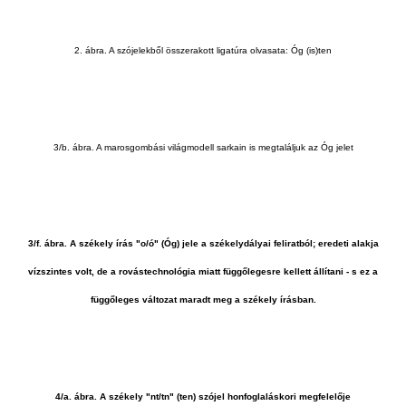
2. ábra. A szójelekből összerakott ligatúra olvasata: Óg (is)ten
3/b. ábra. A marosgombási világmodell sarkain is megtaláljuk az Óg jelet
3/f. ábra. A székely írás "o/ó" (Óg) jele a székelydályai feliratból; eredeti alakja
vízszintes volt, de a rovástechnológia miatt függőlegesre kellett állítani - s ez a
függőleges változat maradt meg a székely írásban.
4/a. ábra. A székely "nt/tn" (ten) szójel honfoglaláskori megfelelője