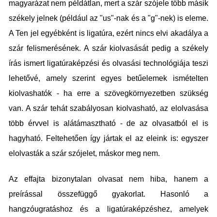
magyarázat nem példátlan, mert a szár szójele több másik
székely jelnek (például az "us"-nak és a "g"-nek) is eleme.
A Ten jel egyébként is ligatúra, ezért nincs elvi akadálya a
szár felismerésének. A szár kiolvasását pedig a székely
írás ismert ligatúraképzési és olvasási technológiája teszi
lehetővé, amely szerint egyes betűelemek ismételten
kiolvashatók - ha erre a szövegkörnyezetben szükség
van. A szár tehát szabályosan kiolvasható, az elolvasása
több érvvel is alátámasztható - de az olvasatból el is
hagyható. Feltehetően így jártak el az eleink is: egyszer
elolvasták a szár szójelet, máskor meg nem.
Az effajta bizonytalan olvasat nem hiba, hanem a
preírással összefüggő gyakorlat. Hasonló a
hangzóugratáshoz és a ligatúraképzéshez, amelyek