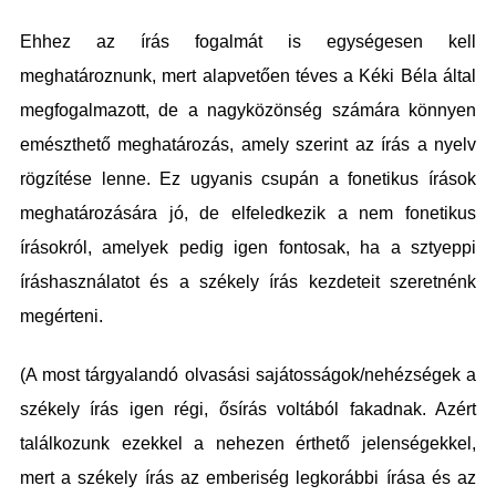
Ehhez az írás fogalmát is egységesen kell
meghatároznunk, mert alapvetően téves a Kéki Béla által
megfogalmazott, de a nagyközönség számára könnyen
emészthető meghatározás, amely szerint az írás a nyelv
rögzítése lenne. Ez ugyanis csupán a fonetikus írások
meghatározására jó, de elfeledkezik a nem fonetikus
írásokról, amelyek pedig igen fontosak, ha a sztyeppi
íráshasználatot és a székely írás kezdeteit szeretnénk
megérteni.
(A most tárgyalandó olvasási sajátosságok/nehézségek a
székely írás igen régi, ősírás voltából fakadnak. Azért
találkozunk ezekkel a nehezen érthető jelenségekkel,
mert a székely írás az emberiség legkorábbi írása és az