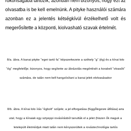
rokonságába tartozik, azonban nem bizonyos, hogy ezt az
olvasatba is be kell emelnünk. A pityke használói számára
azonban ez a jelentés kétségkívül érzékelhető volt és
megerősítette a központi, kiolvasható szavak értelmét.
8/a. ábra. A banai pityke "eget tartó fa" képszerkezete a székely "g" (ég) és a kínai lolo
"ég" megfelelője; bizonyos, hogy segítette az ábrázolás megértését a korabeli "olvasók"
számára, de talán nem kell hangzósítani a banai jelek elolvasásakor
8/b. ábra. A kínai lolo írás "égbolt" szójele; a jel elforgatása (függőlegesre állítása) arra
utal, hogy a kínaiak egy sztyeppi rovásírásból tanulták el a jelet (hiszen ők maguk a
letelepült életmódjuk miatt talán nem kényszerültek a rovástechnológia tartós