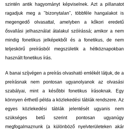
szintén antik hagyományt képviselnek. Azt a pillanatot
ragadjuk meg a "bizonytalan", többféle hangalakot is
megengedő olvasattal, amelyben a kőkori eredetű
ősvallási jelhasználat átalakul szóírássá; amikor a nem
mindig fonetikus jelképekből és a fonetikus, de nem
teljeskörű preírásból megszületik a hétköznapokban
használt fonetikus írás.
A banai szíjvégen a preírás olvasható emlékét látjuk, de a
preírásnak nem pontosan ugyanolyanok az olvasási
szabályai, mint a későbbi fonetikus írásoknak. Egy
könnyen érthető példa a közlekedési táblák rendszere. Az
egyes közlekedési táblák jelentését ugyanis nem
szükséges betű szerint pontosan ugyanúgy
megfogalmaznunk (a különböző nyelvterületeken akár