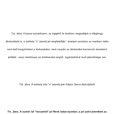
7/a. ábra. A banai ezüstdíszen, az égigérő fa tövében megtaláljuk a világhegy
ábrázolását is, a székely "s" (sarok) jel megfelelőjét - amelyet azonban ez esetben talán
nem kell hangzósítani a kiolvasáskor, mert csupán az ábrázolási konvenció részeként
jelölték - azaz mindössze az értelmezést segítő, egyértelművé tevő jelentősége van
7/b. ábra. A székely írás "s" (sarok) jele Kájoni János ábécéjéből
7/c. ábra. A sumér lal "összeköt" jel René labat nyomán; a jel azért jelentheti az