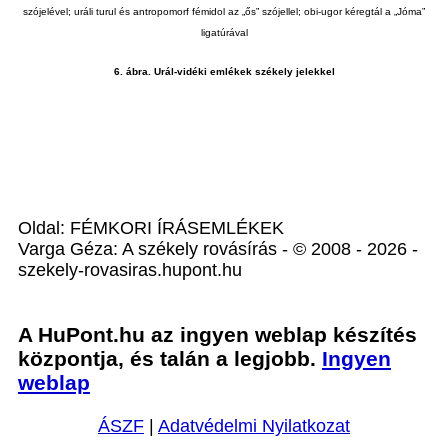
szójelével; uráli turul és antropomorf fémidol az „ős” szójellel; obi-ugor kéregtál a „Jóma”
ligatúrával
6. ábra. Urál-vidéki emlékek székely jelekkel
Oldal: FÉMKORI ÍRÁSEMLÉKEK
Varga Géza: A székely rovásírás - © 2008 - 2026 -
szekely-rovasiras.hupont.hu
A HuPont.hu az ingyen weblap készítés
központja, és talán a legjobb.
Ingyen
weblap
ÁSZF
|
Adatvédelmi Nyilatkozat