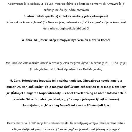
Kelermeszből (a székely „f” és „ak” megfelelőjével); pártus kori örmény tál Armavirból (a
székely „m” és „ty” párhuzamával)
3. ábra. Szkíta (párthus) emlékek székely jelek előképével
Krími szkíta korona „Isten” (ős Ten) szójele; valamint az „ős” és a „ten” szójel a koronáról
és a nikolsburgi székely ábécéből
4. ábra. Az „Isten” szójel; magyar nyelvemlék a szkíta korból
Minuszinksz vidéki szkíta sztélé a székely jelek megfelelőjével; a székely „b”, „ü" és „ly” jel
(Thelegdi Jánostól, Székelydályáról és Bél Mátyástól)
5. ábra. Hérodotosz jegyezte fel a szkíta napisten, Oitoszürosz nevét, amely a
sumer
Utu sar
„Idő király” és a magyar
Üdő úr
kifejezéseknek felel meg; a székely
„ü” (Üdő) jel a sugaras Napot ábrázolja – ebből következőleg az ábrán látható sztélé
a szkíta Oitoszür bálványa lehet; a „ly” a napot jelképezi
lyuk
(kút, forrás)
formájában; a „b” a világ
belsejével
azonos fiúisten jelképe
Permi ékszer a „Föld” szójellel; uráli medveidol (a szentgyörgyvölgyi tehénszobor térbeli
világmodelljének párhuzama) a „jó” és az „ég” szójelével; uráli jelvény a „magas”