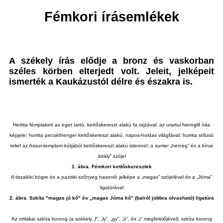
Fémkori írásemlékek
A székely írás elődje a bronz és vaskorban
széles körben elterjedt volt. Jeleit, jelképeit
ismerték a Kaukázustól délre és északra is.
Hettita fémplakett az eget tartó, kettőskereszt alakú fa rajzával; az urartui hieroglif írás
képjele; hurrita pecséthenger kettőskereszt alakú, napos-holdas világfával; hurrita stílusú
relief az Assur-templom kútjából kettőskereszt alakú istennel; a sumer „herceg” és a kínai
„király” szójel
1. ábra. Fémkori kettőskeresztek
A tiszalöki bögre és a paziriki szőnyeg hasonló jelképe a „magas” szójelével és a „Jóma”
ligatúrával
2. ábra. Szkíta "magas jó kő" és „magas Jóma kő” (balról jobbra olvasható) ligatúra
Az ottlakai szkíta korong (a székely „f”, „ly”, „gy”, „ó”, és „t” megfelelőjével); szkíta korong