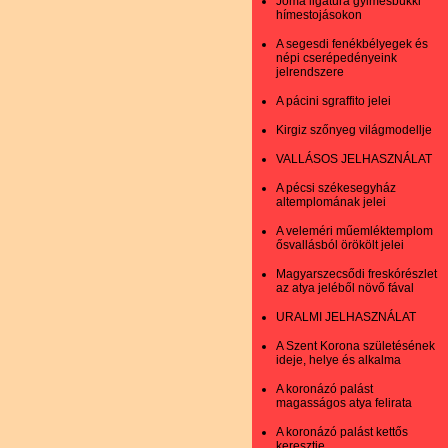
Jóma ligatúra gyimesbükki
hímestojásokon
A segesdi fenékbélyegek és
népi cserépedényeink
jelrendszere
A pácini sgraffito jelei
Kirgiz szőnyeg világmodellje
VALLÁSOS JELHASZNÁLAT
A pécsi székesegyház
altemplomának jelei
A veleméri műemléktemplom
ősvallásból örökölt jelei
Magyarszecsődi freskórészlet
az atya jeléből növő fával
URALMI JELHASZNÁLAT
A Szent Korona születésének
ideje, helye és alkalma
A koronázó palást
magasságos atya felirata
A koronázó palást kettős
keresztje