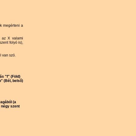
k megérteni a
y az X valami
zent folyó is),
ől van szó.
s "f" (Föld)
" (Bél, belső)
agából (a
a négy szent