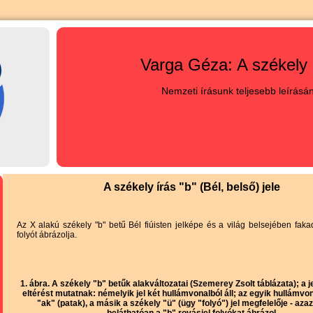
Varga Géza: A székely 
Nemzeti írásunk teljesebb leírásá
A székely írás "b" (Bél, belső) jele
Az X alakú székely "b" betű Bél fiúisten jelképe és a világ belsejében fak
folyót ábrázolja.
1. ábra. A székely "b" betűk alakváltozatai (Szemerey Zsolt táblázata); a j
eltérést mutatnak: némelyik jel két hullámvonalból áll; az egyik hullámvo
"ak" (patak), a másik a székely "ü" (ügy "folyó") jel megfelelője - azaz
beláthatóan a "b" rovásjel folyókat ábrázol