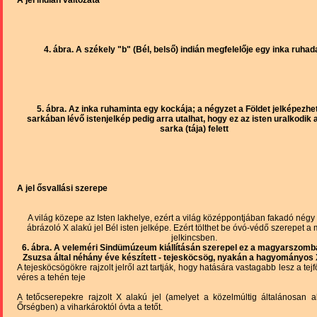
4. ábra. A székely "b" (Bél, belső) indián megfelelője egy inka ruhad
5. ábra. Az inka ruhaminta egy kockája; a négyzet a Földet jelképezhet
sarkában lévő istenjelkép pedig arra utalhat, hogy ez az isten uralkodik 
sarka (tája) felett
A jel ősvallási szerepe
A világ közepe az Isten lakhelye, ezért a világ középpontjában fakadó négy 
ábrázoló X alakú jel Bél isten jelképe. Ezért tölthet be óvó-védő szerepet a
jelkincsben.
6. ábra. A veleméri Sindümúzeum kiállításán szerepel ez a magyarszomba
Zsuzsa által néhány éve készített - tejesköcsög, nyakán a hagyományos X 
A tejesköcsögökre rajzolt jelről azt tartják, hogy hatására vastagabb lesz a tej
véres a tehén teje
A tetőcserepekre rajzolt X alakú jel (amelyet a közelmúltig általánosan 
Őrségben) a viharkároktól óvta a tetőt.