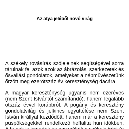
Az atya jeléből növő virág
A székely rovásírás szójeleinek segítségével sorra
tárulnak fel azok azok az ábrázolási szerkezetek és
ősvallási gondolatok, amelyeket a népművészetünk
őrzött meg ezerötszáz év kereszténység dacára.
A magyar kereszténység ugyanis nem ezeréves
(nem Szent Istvántól számítandó), hanem legalább
ötszáz évvel korábbról. A pogány és keresztény
gondolatvilág és jelkincs együttélése nem Szent
István királlyal kezdődött, hanem már a keresztény
püspökségekkel rendelkező heftalita hun időkben.