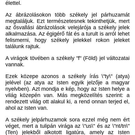
élettel.
Az ábrázolásokon több székely jel párhuzamát
megtaláljuk. Ezt természetesnek tekinthetjük, mert
az ősvallási ábrázolások velejárója a székely jelek
alkalmazása. Az égigérő fát és a turult is arról lehet
felismerni, hogy székely jelekkel rokon jeleket
találunk rajtuk.
A virágok tövében a székely "f" (Föld) jel változatai
vannak.
Ezek közepe azonos a székely írás \"ty\" (atya)
jelével (az atya az Isten egyik jelzője a magyar
nyelvben). Azt mondja e kép, hogy az Isten helye a
világ közepén van. Más megközelítés szerint: a
rendezett világ ott alakul ki, a rend onnan terjed el,
ahol az Isten van.
A székely jelpárhuzamok sora ezzel még nem ért
véget, mert a tulipán virága az \"us\" és az \"nt/tn\"
(Ten) jelekből alkotott ligatúra, amely az Isten