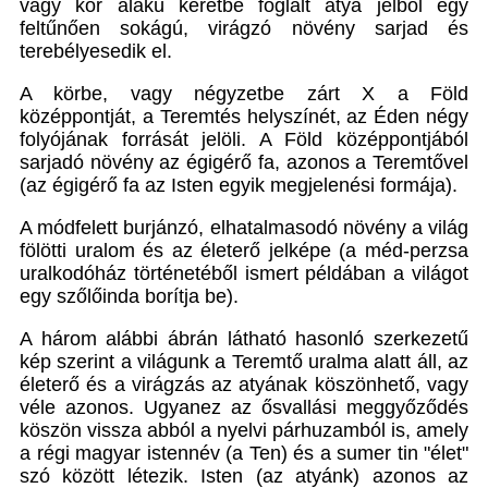
vagy kör alakú keretbe foglalt atya jelből egy
feltűnően sokágú, virágzó növény sarjad és
terebélyesedik el.
A körbe, vagy négyzetbe zárt X a Föld
középpontját, a Teremtés helyszínét, az Éden négy
folyójának forrását jelöli. A Föld középpontjából
sarjadó növény az égigérő fa, azonos a Teremtővel
(az égigérő fa az Isten egyik megjelenési formája).
A módfelett burjánzó, elhatalmasodó növény a világ
fölötti uralom és az életerő jelképe (a méd-perzsa
uralkodóház történetéből ismert példában a világot
egy szőlőinda borítja be).
A három alábbi ábrán látható hasonló szerkezetű
kép szerint a világunk a Teremtő uralma alatt áll, az
életerő és a virágzás az atyának köszönhető, vagy
véle azonos. Ugyanez az ősvallási meggyőződés
köszön vissza abból a nyelvi párhuzamból is, amely
a régi magyar istennév (a Ten) és a sumer tin "élet"
szó között létezik. Isten (az atyánk) azonos az