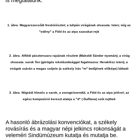
is megtalálunk.
1. ábra. Magyarszecsődi freskórészlet; a tulipán virágának olvasata: Isten; míg az
"edény" a Föld és az atya szavakat rejti
2. ábra. Alföldi pásztorszaru rajzának részlete (Makoldi Sándor nyomán); a virág
olvasata: sarok Ten (görögös iskolázottsággal fogalmazva: Heraklész isten); a
virágok szárán a magas szójele (a székely írás "m" betűjének előképe) látható
3. ábra. Nógrádi hímzés a sarok, a zsenge/zsendül, a Föld és az atya jelével; az
egész kompozíció kereszt alakja a "d" ( Du/Dana) szót rejtheti
A hasonló ábrázolási konvenciókat, a székely
rovásírás és a magyar népi jelkincs rokonságát a
veleméri Sindümúzeum kutatja és mutatja be.