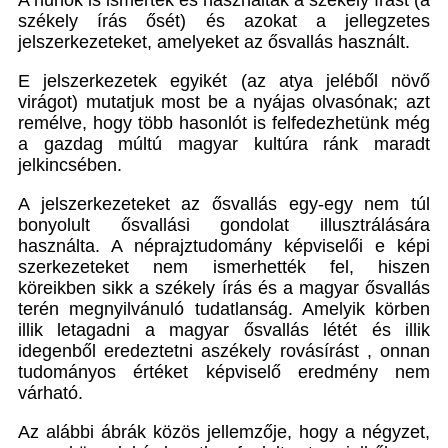
A hunok is ismerték és használták a székely írást (a
székely írás ősét) és azokat a jellegzetes
jelszerkezeteket, amelyeket az ősvallás használt.
E jelszerkezetek egyikét (az atya jeléből növő
virágot) mutatjuk most be a nyájas olvasónak; azt
remélve, hogy több hasonlót is felfedezhetünk még
a gazdag múltú magyar kultúra ránk maradt
jelkincsében.
A jelszerkezeteket az ősvallás egy-egy nem túl
bonyolult ősvallási gondolat illusztrálására
használta. A néprajztudomány képviselői e képi
szerkezeteket nem ismerhették fel, hiszen
köreikben sikk a székely írás és a magyar ősvallás
terén megnyilvánuló tudatlanság. Amelyik körben
illik letagadni a magyar ősvallás létét és illik
idegenből eredeztetni aszékely rovásírást , onnan
tudományos értéket képviselő eredmény nem
várható.
Az alábbi ábrák közös jellemzője, hogy a négyzet,