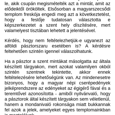
le, akik csupán megismételték azt a mintát, amit az
elődeiktől örököltek. Elsősorban a magyarszecsődi
templom freskója engedi meg azt a következtetést,
hogy a festője tudatosan választotta e
képszerkezetet a szent hely díszítésére, mert
valamelyest tisztában lehetett a jelentésével.
Kérdés, hogy nem feltételezhetjük-e ugyanezt az
alföldi pásztorszaru esetében is? A kérdésre
feltehetően szintén igennel válaszolhatunk.
Ha a pásztor a szent mintákat másolgatta az általa
készített tárgyakon, mert azokat valamilyen okból
szintén szentnek tekintette, akkor ennek
feltételezésére lehetőségünk van. Az mindenesetre
bizonyos, hogy a magyar népi cserépedények
jelképrendszere az edényeket az égigérő fával és a
teremtővel azonosította - amiből nyilvánvaló, hogy
a pásztorok által készített tárgyakon sem véletlenül,
hanem a mondanivaló rokonsága miatt bukkannak
fel azok a jelek, amelyeket egyes templomainkban