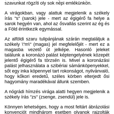
szavunkat rögzíti oly sok népi emlékünkön.
A virágokban, vagy alattuk megjelenik a székely
írás "s" (sarok) jele - mert az égigérő fa helye a
sarok hegyén van, ahol az ősvallás szerint az ég és
a Föld érintkezik egymással.
Az alföldi szaru tulipánjának szárán megtaláljuk a
székely \"m\" (magas) jel megfelelőjét - mert ez a
magasba vezető út jelképe. Hasonló jeleket
találunk a koronázó palást képtengelyének közepét
jelentő égigérő fa törzsén is. Mivel a koronázási
palást jelhasználata a szibériai sámánköpenyekkel,
sőt egy inka köpennyel tart rokonságot, nyilvánvaló,
hogy kőkori eredetű, széles körben elterjedt ősi
hagyomány maradékával állunk szemben.
A nógrádi hímzés virága alatti hegyen megjelenik a
székely írás "zs" (zsenge, zsendül) jele is.
Könnyen lehetséges, hogy a most feltárt ábrázolási
konvenciót mindhárom esetben olyanok rajzolták