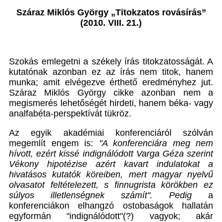
Száraz Miklós György „Titokzatos rovásírás”
(2010. VIII. 21.)
Szokás emlegetni a székely írás titokzatosságát. A
kutatónak azonban ez az írás nem titok, hanem
munka; amit elvégezve érthető eredményhez jut.
Száraz Miklós György cikke azonban nem a
megismerés lehetőségét hirdeti, hanem béka- vagy
analfabéta-perspektívát tükröz.
Az egyik akadémiai konferenciáról szólván
megemlít engem is:
"A konferenciára meg nem
hívott, ezért kissé indignálódott Varga Géza szerint
Vékony hipotézise azért kavart indulatokat a
hivatásos kutatók köreiben, mert magyar nyelvű
olvasatot feltételezett, s finnugrista körökben ez
súlyos illetlenségnek számít".
Pedig
a
konferenciákon elhangzó ostobaságok hallatán
egyformán "indignálódott"(?) vagyok; akár