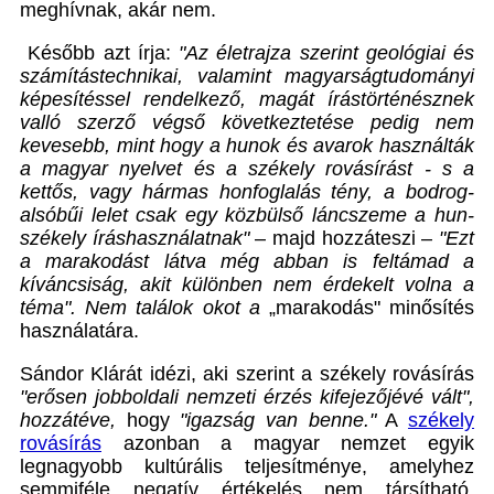
meghívnak, akár nem.
Később azt írja:
"Az életrajza szerint geológiai és
számítástechnikai, valamint magyarságtudományi
képesítéssel rendelkező, magát írástörténésznek
valló szerző végső következtetése pedig nem
kevesebb, mint hogy a hunok és avarok használták
a magyar nyelvet és a székely rovásírást - s a
kettős, vagy hármas honfoglalás tény, a bodrog-
alsóbűi lelet csak egy közbülső láncszeme a hun-
székely íráshasználatnak"
– majd hozzáteszi –
"Ezt
a marakodást látva még abban is feltámad a
kíváncsiság, akit különben nem érdekelt volna a
téma".
Nem találok okot a
„marakodás" minősítés
használatára.
Sándor Klárát idézi, aki szerint a székely rovásírás
"erősen jobboldali nemzeti érzés kifejezőjévé vált",
hozzátéve,
hogy
"igazság van benne."
A
székely
rovásírás
azonban a magyar nemzet egyik
legnagyobb kultúrális teljesítménye, amelyhez
semmiféle negatív értékelés nem társítható.