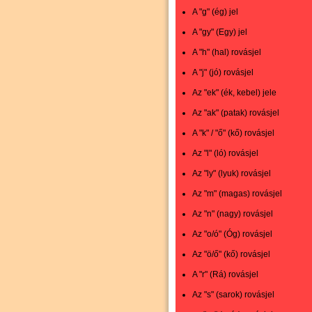
A "g" (ég) jel
A "gy" (Egy) jel
A "h" (hal) rovásjel
A "j" (jó) rovásjel
Az "ek" (ék, kebel) jele
Az "ak" (patak) rovásjel
A "k" / "ő" (kő) rovásjel
Az "l" (ló) rovásjel
Az "ly" (lyuk) rovásjel
Az "m" (magas) rovásjel
Az "n" (nagy) rovásjel
Az "o/ó" (Óg) rovásjel
Az "ö/ő" (kő) rovásjel
A "r" (Rá) rovásjel
Az "s" (sarok) rovásjel