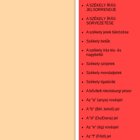
A SZÉKELY ÍRÁS
JELSORRENDJE
A SZÉKELY ÍRÁS
SORVEZETÉSE
A székely jelek tükrözése
Székely betűk
A székely írás kis- és
nagybetűi
Székely szójelek
Székely mondatjelek
Székely ligatúrák
A bővített nikolsburgi jelsor
Az "a" (anya) rovásjel
A "b" (Bél, belső) jel
A "d" (Du/Dana) jel
Az "e" (ég) rovásjel
Az "f" (Föld) jel