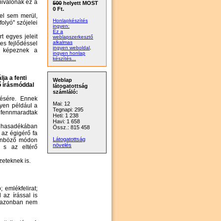
nivalónak ez a
500
helyett MOST
0 Ft.
fel sem merül,
Honlapkészítés
folyó" szójelei
ingyen:
Ez a
 egyes jeleit
weblapszerkesztő
alkalmas
es fejlődéssel
ingyen weboldal,
et képeznek a
ingyen honlap
készítés...
ja a fenti
Weblap
ő írásmóddal
látogatottság
számláló:
zésére. Ennek
Mai: 12
lyen például a
Tegnapi: 295
n fennmaradtak
Heti: 1 238
Havi: 1 658
út hasadékában
Össz.: 815 458
k az égigérő fa
Látogatottság
lönböző módon
növelés
ék s az eltérő
zeteknek is.
; emlékfelirat;
 az írással is
ek azonban nem