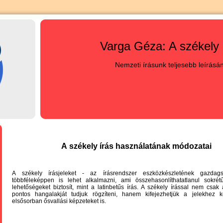
Varga Géza: A székely 
Nemzeti írásunk teljesebb leírásá
A
székely
írás
használatának
módozatai
A székely írásjeleket - az írásrendszer eszközkészletének gazdag
többféleképpen is lehet alkalmazni, ami összehasonlíthatatlanul sokrétű
lehetőségeket biztosít, mint a latinbetűs írás. A székely írással nem csak 
pontos hangalakját tudjuk rögzíteni, hanem kifejezhetjük a jelekhez 
elsősorban ősvallási képzeteket is.