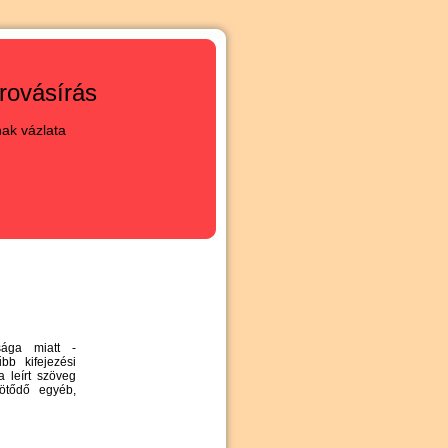
rovásírás
nak vázlata
sága miatt -
bb kifejezési
a leírt szöveg
kötődő egyéb,