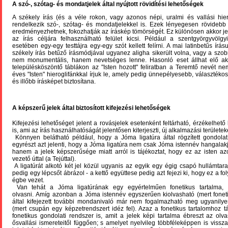
A szó-, szótag- és mondatjelek által nyújtott rövidítési lehetőségek
A székely írás (és a véle rokon, vagy azonos népi, uralmi és vallási hiero
rendelkezik szó-, szótag- és mondatjelekkel is. Ezek lényegesen rövidebb
eredményezhetnek, fokozhatják az íráskép tömörségét. Ez különösen akkor je
az írás céljára felhasználható felület kicsi. Például a szentgyörgyvölgy
esetében egy-egy testtájra egy-egy szót kellett felírni. A mai latinbetűs írás
székely írás betűző írásmódjával ugyanez aligha sikerült volna, vagy a szo
nem monumentális, hanem nevetséges lenne. Hasonló eset állhat elő ak
településköszöntő táblákon az "Isten hozott" feliratban a Teremtő nevét n
éves "Isten" hieroglifánkkal írjuk le, amely pedig ünnepélyesebb, választéko
és illőbb írásképet biztosítana.
A képszerű jelek által biztosított kifejezési lehetőségek
Kifejezési lehetőséget jelent a rovásjelek esetenként feltárható, érzékelhet
is, ami az írás használhatóságát jelentősen kiterjeszti, új alkalmazási területek
Könnyen belátható például, hogy a Jóma ligatúra által rögzített gondolat
egyrészt azt jelenti, hogy
a Jóma ligatúra nem csak Jóma istennév hangalakj
hanem a jelek képszerűsége miatt arról is tájékoztat, hogy ez az isten a
vezető úttal (a Tejúttal).
A ligatúrát alkotó két jel közül ugyanis az egyik egy égig csapó hullámtaraj
pedig egy lépcsőt ábrázol - a kettő együttese pedig azt fejezi ki, hogy ez a fol
égbe vezet.
Van tehát a Jóma ligatúrának egy egyértelműen fonetikus tartalma, 
olvasni.
Amíg azonban a Jóma istennév egyszerűen kiolvasható (mert foneti
által kifejezett további mondanivaló már nem fogalmazható meg ugyanily
(mert csupán egy képzetrendszert idéz fel). Azaz a fonetikus tartalomhoz 
fonetikus gondolati rendszer is, amit a jelek képi tartalma ébreszt az ol
ősvallási ismereteitől függően; s amelyet nyelvileg többféleképpen is vissz