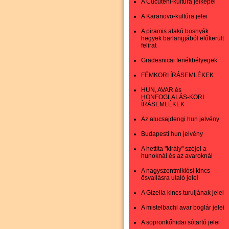
A Cucuteni-kultúra jelképei
A Karanovo-kultúra jelei
A piramis alakú bosnyák
hegyek barlangjából előkerült
felirat
Gradesnicai fenékbélyegek
FÉMKORI ÍRÁSEMLÉKEK
HUN, AVAR és
HONFOGLALÁS-KORI
ÍRÁSEMLÉKEK
Az alucsajdengi hun jelvény
Budapesti hun jelvény
A hettita "király" szójel a
hunoknál és az avaroknál
A nagyszentmiklósi kincs
ősvallásra utaló jelei
A Gizella kincs turuljának jelei
A mistelbachi avar boglár jelei
A sopronkőhidai sótartó jelei