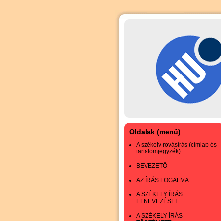
Oldalak (menü)
A székely rovásírás (címlap és
tartalomjegyzék)
BEVEZETŐ
AZ ÍRÁS FOGALMA
A SZÉKELY ÍRÁS
ELNEVEZÉSEI
A SZÉKELY ÍRÁS