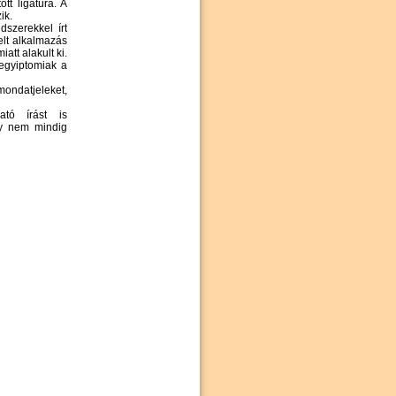
tt ligatúra. A
ik.
szerekkel írt
elt alkalmazás
att alakult ki.
 egyiptomiak a
mondatjeleket,
ató írást is
gy nem mindig