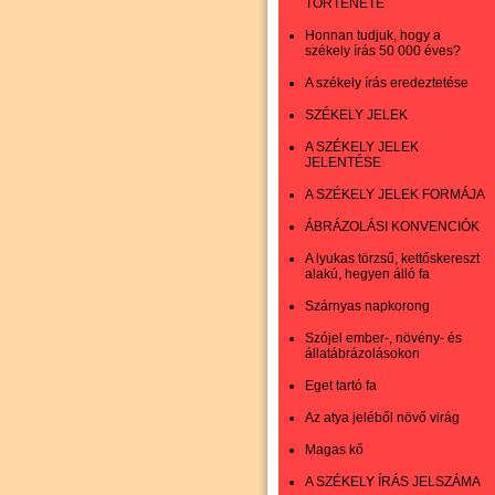
TÖRTÉNETE
Honnan tudjuk, hogy a
székely írás 50 000 éves?
A székely írás eredeztetése
SZÉKELY JELEK
A SZÉKELY JELEK
JELENTÉSE
A SZÉKELY JELEK FORMÁJA
ÁBRÁZOLÁSI KONVENCIÓK
A lyukas törzsű, kettőskereszt
alakú, hegyen álló fa
Szárnyas napkorong
Szójel ember-, növény- és
állatábrázolásokon
Eget tartó fa
Az atya jeléből növő virág
Magas kő
A SZÉKELY ÍRÁS JELSZÁMA