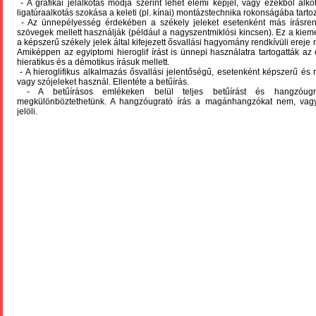
- A grafikai jelalkotás módja szerint lehet elemi képjel, vagy ezekből alkoto
ligatúraalkotás szokása a keleti (pl. kínai) montázstechnika rokonságába tartoz
- Az ünnepélyesség érdekében a székely jeleket esetenként más írásrend
szövegek mellett használják (például a nagyszentmiklósi kincsen). Ez a kiem
a képszerű székely jelek által kifejezett ősvallási hagyomány rendkívüli ereje mi
Amiképpen az egyiptomi hieroglif írást is ünnepi használatra tartogatták az
hieratikus és a démotikus írásuk mellett.
- A hieroglifikus alkalmazás ősvallási jelentőségű, esetenként képszerű és 
vagy szójeleket használ. Ellentéte a betűírás.
- A betűírásos emlékeken belül teljes betűírást és hangzóugr
megkülönböztethetünk. A hangzóugrató írás a magánhangzókat nem, va
jelöli.