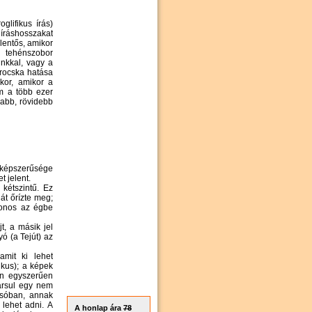
glifikus írás)
 íráshosszakat
lentős, amikor
i tehénszobor
unkkal, vagy a
brocska hatása
kor, amikor a
em a több ezer
sabb, rövidebb
ő képszerűsége
et jelent.
 kétszintű.
Ez
át őrízte meg;
zonos az égbe
t, a másik jel
yó (a Tejút) az
amit ki lehet
kus); a képek
en egyszerűen
társul egy nem
vasóban, annak
a lehet adni.
A
A honlap ára
78