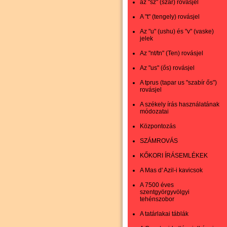
az "sz" (szár) rovásjel
A "t" (tengely) rovásjel
Az "u" (ushu) és "v" (vaske)
jelek
Az "nt/tn" (Ten) rovásjel
Az "us" (ős) rovásjel
A tprus (tapar us "szabír ős")
rovásjel
A székely írás használatának
módozatai
Központozás
SZÁMROVÁS
KŐKORI ÍRÁSEMLÉKEK
A Mas d' Azil-i kavicsok
A 7500 éves
szentgyörgyvölgyi
tehénszobor
A tatárlakai táblák