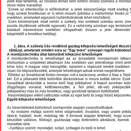
jelek képi tartalmát, az ősvallás témáit nem ismerő olvasó számára a monda
része rejtve maradhat.
Ennek az ellenkezője is előfordulhat: a jelek képszerűsége miatt esetleg 
hogy azokat fonetikusan el is lehet olvasni (például a mártonhelyi freskó
jó
"
esetében, amelyeket egyszerű hullámfodroknak lehet minősíteni).
Ezen körülmények miatt nehéz a székely írás emlékeit számba venni (mert
puszta díszítésnek vélhetik egyesek). Ez a nehézség azonban egy természet
kialakult írásrendszer esetében elfogadható (hiszen a jelei átmenet
képjelektől a fonetikus betűkig).
1. ábra. A székely írás rendkívül gazdag kifejezési lehetőségeit illusztrál
táblázat, amelynek minden sora az "Egy Isten" szöveget rögzíti különböz
A montázstechnika által biztosított kifejezési lehetőségek
A montázstechnika is lehetőséget ad az árnyaltabb mondanivaló kifeje
elsősorban a szójeleket alkalmazó írás esetében van jelentősége (mint ami
kínai írás). A magyar népi hieroglifák, valamint a régészeti leletek esetébe
olyan ősi képszerkezetek, amelyek lehetőséget adnak ennek megértésére.
Például az ősvallásnak fontos ünnepe volt a karácsony, amikor a Nap a Tej
kél. Ezt a pillanatot több különféle ábrázolással is vissza tudták idézni. Eze
hasadékát ábrázolták a benne kelő Nap jelképével. A Napot azonban kü
(függőleges vonallal, kettőskereszttel, a Ten jellel, stb-vel) jelképezt
jelképekhez más és más fonetikus, vagy gondolati tartalom kötődhetett.
Hasonlóképpen eltérő változatai voltak az eget tartó fa (vagy folyó) képszerke
Egyéb kifejezési lehetőségek
Az írásemlékeket különböző szempontok alapján csoportosíthatjuk.
- Az irodalmi műfaja szerint lehet világmodell; ősvallási, vagy uralmi jelkép
ábécé; határkő; levél, imádság stb. A források alapján feltehető, hogy ezzel
készültek vallásos, földrajzi, gazdasági vagy történetírói alkotások, ilyen
maradtak ránk.
- A jeltípus szerint: mondatjel, szójel, szótagjel és betű is lehet.