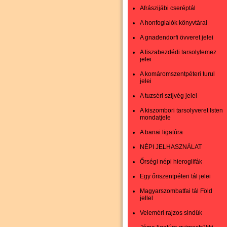
Afrászijábi cseréptál
A honfoglalók könyvtárai
A gnadendorfi övveret jelei
A tiszabezdédi tarsolylemez
jelei
A komáromszentpéteri turul
jelei
A tuzséri szíjvég jelei
A kiszombori tarsolyveret Isten
mondatjele
A banai ligatúra
NÉPI JELHASZNÁLAT
Őrségi népi hieroglifák
Egy őriszentpéteri tál jelei
Magyarszombatfai tál Föld
jellel
Veleméri rajzos sindük