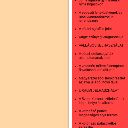
Jóma ligatúra gyimesbükki
hímestojásokon
A segesdi fenékbélyegek és
népi cserépedényeink
jelrendszere
A pácini sgraffito jelei
Kirgiz szőnyeg világmodellje
VALLÁSOS JELHASZNÁLAT
A pécsi székesegyház
altemplomának jelei
A veleméri műemléktemplom
ősvallásból örökölt jelei
Magyarszecsődi freskórészlet
az atya jeléből növő fával
URALMI JELHASZNÁLAT
A Szent Korona születésének
ideje, helye és alkalma
A koronázó palást
magasságos atya felirata
A koronázó palást kettős
keresztje