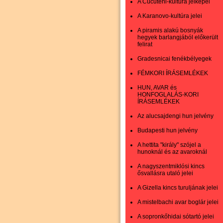
A Cucuteni-kultúra jelképei
A Karanovo-kultúra jelei
A piramis alakú bosnyák
hegyek barlangjából előkerült
felirat
Gradesnicai fenékbélyegek
FÉMKORI ÍRÁSEMLÉKEK
HUN, AVAR és
HONFOGLALÁS-KORI
ÍRÁSEMLÉKEK
Az alucsajdengi hun jelvény
Budapesti hun jelvény
A hettita "király" szójel a
hunoknál és az avaroknál
A nagyszentmiklósi kincs
ősvallásra utaló jelei
A Gizella kincs turuljának jelei
A mistelbachi avar boglár jelei
A sopronkőhidai sótartó jelei