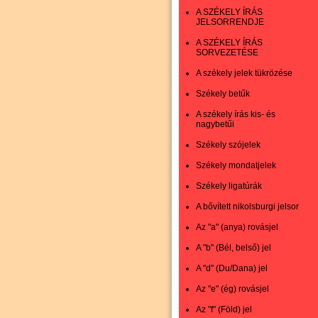
A SZÉKELY ÍRÁS
JELSORRENDJE
A SZÉKELY ÍRÁS
SORVEZETÉSE
A székely jelek tükrözése
Székely betűk
A székely írás kis- és
nagybetűi
Székely szójelek
Székely mondatjelek
Székely ligatúrák
A bővített nikolsburgi jelsor
Az "a" (anya) rovásjel
A "b" (Bél, belső) jel
A "d" (Du/Dana) jel
Az "e" (ég) rovásjel
Az "f" (Föld) jel