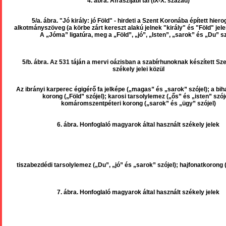
4
. ábra. Afrászijábi tál (IX-X. század)
5/a. ábra. "Jó király: jó Föld" - hirdeti a Szent Koronába épített hiero
alkotmányszöveg
(a körbe zárt kereszt alakú jelnek "király" és "Föld" jele
A „Jóma” ligatúra, meg a „Föld”, „jó”, „Isten”, „sarok” és „Du” sz
5/b. ábra. Az 531 táján a mervi oázisban a szabírhunoknak készített Sz
székely jelei közül
Az ibrányi karperec égigérő fa jelképe („magas” és „sarok” szójel); a bi
korong („Föld” szójel); karosi tarsolylemez („ős” és „isten” szóje
komáromszentpéteri korong („sarok” és „ügy” szójel)
6. ábra. Honfoglaló magyarok által használt székely jelek
tiszabezdédi tarsolylemez („Du”, „jó” és „sarok” szójel); hajfonatkorong (
7. ábra. Honfoglaló magyarok által használt székely jelek