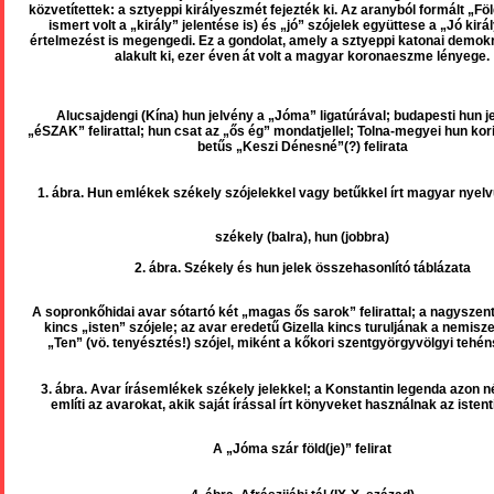
közvetítettek: a sztyeppi királyeszmét fejezték ki. Az aranyból formált „F
ismert volt a „király” jelentése is) és „jó” szójelek együttese a „Jó királ
értelmezést is megengedi. Ez a gondolat, amely a sztyeppi katonai demokr
alakult ki, ezer éven át volt a magyar koronaeszme lényege.
Alucsajdengi (Kína) hun jelvény a „Jóma” ligatúrával; budapesti hun j
„éSZAK” felirattal; hun csat az „ős ég” mondatjellel; Tolna-megyei hun kor
betűs „Keszi Dénesné”(?) felirata
1. ábra. Hun emlékek székely szójelekkel vagy betűkkel írt magyar nyel
székely (balra), hun (jobbra)
2. ábra. Székely és hun jelek összehasonlító táblázata
A sopronkőhidai avar sótartó két „magas ős sarok” felirattal; a nagyszen
kincs „isten” szójele; az avar eredetű Gizella kincs turuljának a nemisz
„Ten” (vö. tenyésztés!) szójel, miként a kőkori szentgyörgyvölgyi tehén
3. ábra. Avar írásemlékek székely jelekkel; a Konstantin legenda azon n
említi az avarokat, akik saját írással írt könyveket használnak az istent
A „Jóma szár föld(je)” felirat