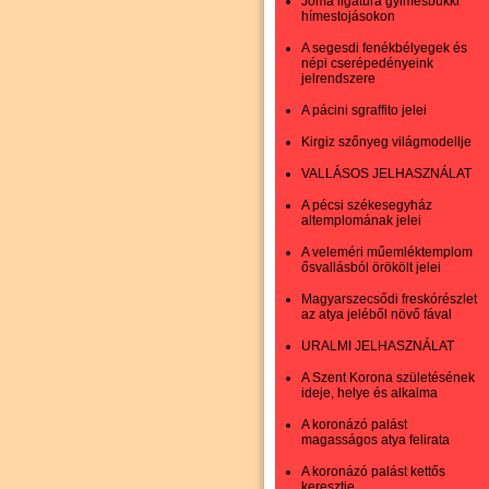
Jóma ligatúra gyimesbükki
hímestojásokon
A segesdi fenékbélyegek és
népi cserépedényeink
jelrendszere
A pácini sgraffito jelei
Kirgiz szőnyeg világmodellje
VALLÁSOS JELHASZNÁLAT
A pécsi székesegyház
altemplomának jelei
A veleméri műemléktemplom
ősvallásból örökölt jelei
Magyarszecsődi freskórészlet
az atya jeléből növő fával
URALMI JELHASZNÁLAT
A Szent Korona születésének
ideje, helye és alkalma
A koronázó palást
magasságos atya felirata
A koronázó palást kettős
keresztje