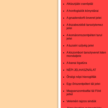
Afrászijábi cseréptál
A honfoglalók könyvtárai
A gnadendorfi övveret jelei
A tiszabezdédi tarsolylemez
jelei
A komáromszentpéteri turul
jelei
A tuzséri szíjvég jelei
A kiszombori tarsolyveret Isten
mondatjele
A banai ligatúra
NÉPI JELHASZNÁLAT
Őrségi népi hieroglifák
Egy őriszentpéteri tál jelei
Magyarszombatfai tál Föld
jellel
Veleméri rajzos sindük