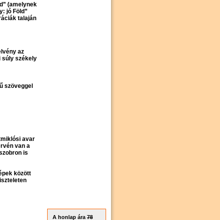
öld” (amelynek
y: jó Föld”
áciák talaján
elvény az
i súly székely
vű szöveggel
tmiklósi avar
ervén van a
szobron is
épek között
iszteleten
A honlap ára
78