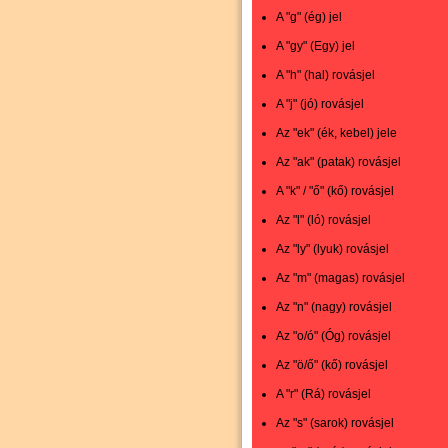
A "g" (ég) jel
A "gy" (Egy) jel
A "h" (hal) rovásjel
A "j" (jó) rovásjel
Az "ek" (ék, kebel) jele
Az "ak" (patak) rovásjel
A "k" / "ő" (kő) rovásjel
Az "l" (ló) rovásjel
Az "ly" (lyuk) rovásjel
Az "m" (magas) rovásjel
Az "n" (nagy) rovásjel
Az "o/ó" (Óg) rovásjel
Az "ö/ő" (kő) rovásjel
A "r" (Rá) rovásjel
Az "s" (sarok) rovásjel