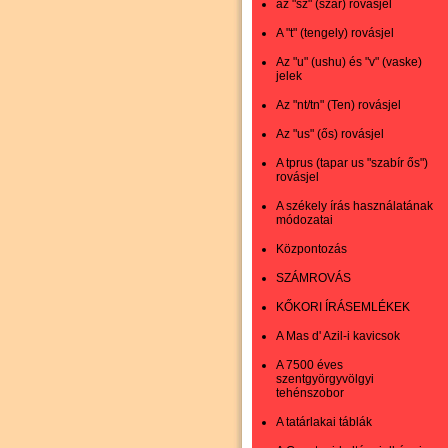
az "sz" (szár) rovásjel
A "t" (tengely) rovásjel
Az "u" (ushu) és "v" (vaske)
jelek
Az "nt/tn" (Ten) rovásjel
Az "us" (ős) rovásjel
A tprus (tapar us "szabír ős")
rovásjel
A székely írás használatának
módozatai
Központozás
SZÁMROVÁS
KŐKORI ÍRÁSEMLÉKEK
A Mas d' Azil-i kavicsok
A 7500 éves
szentgyörgyvölgyi
tehénszobor
A tatárlakai táblák