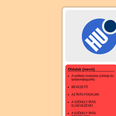
Oldalak (menü)
A székely rovásírás (címlap és
tartalomjegyzék)
BEVEZETŐ
AZ ÍRÁS FOGALMA
A SZÉKELY ÍRÁS
ELNEVEZÉSEI
A SZÉKELY ÍRÁS