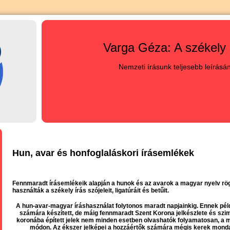
Varga Géza: A székely 
Nemzeti írásunk teljesebb leírásá
Hun, avar és honfoglaláskori írásemlékek
Fennmaradt írásemlékeik alapján a hunok és az avarok a magyar nyelv rö
használták a székely írás szójeleit, ligatúráit és betűit.
A hun-avar-magyar íráshasználat folytonos maradt napjainkig. Ennek pél
számára készített, de máig fennmaradt Szent Korona jelkészlete és szim
koronába épített jelek nem minden esetben olvashatók folyamatosan, a
módon. Az ékszer jelképei a hozzáértők számára mégis kerek monda