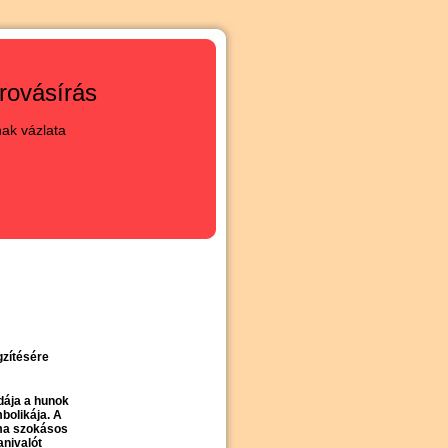
rovásírás
nak vázlata
gzítésére
dája a hunok
bolikája. A
 ma szokásos
nivalót