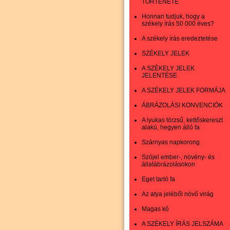
TÖRTÉNETE
Honnan tudjuk, hogy a
székely írás 50 000 éves?
A székely írás eredeztetése
SZÉKELY JELEK
A SZÉKELY JELEK
JELENTÉSE
A SZÉKELY JELEK FORMÁJA
ÁBRÁZOLÁSI KONVENCIÓK
A lyukas törzsű, kettőskereszt
alakú, hegyen álló fa
Szárnyas napkorong
Szójel ember-, növény- és
állatábrázolásokon
Eget tartó fa
Az atya jeléből növő virág
Magas kő
A SZÉKELY ÍRÁS JELSZÁMA