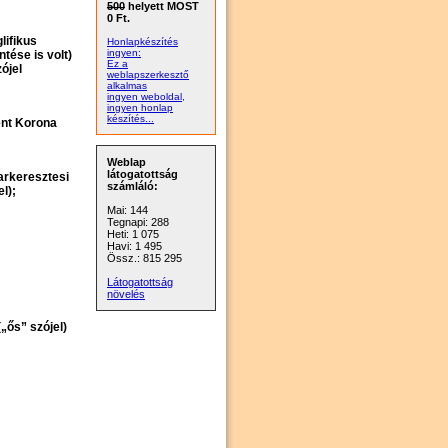
500
helyett MOST
0 Ft.
glifikus
Honlapkészítés
ingyen:
ntése is volt)
Ez a
ójel
weblapszerkesztő
alkalmas
ingyen weboldal,
ingyen honlap
készítés...
ent Korona
Weblap
látogatottság
harkeresztesi
számláló:
l);
Mai: 144
Tegnapi: 288
Heti: 1 075
Havi: 1 495
Össz.: 815 295
Látogatottság
növelés
„ős” szójel)