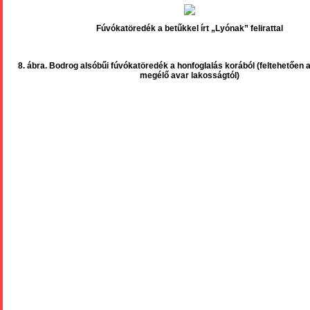
Fúvókatöredék a betűkkel írt „Lyónak” felirattal
8. ábra. Bodrog alsóbűi fúvókatöredék a honfoglalás korából (feltehetően a
megélő avar lakosságtól)