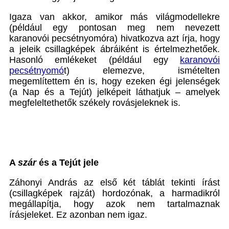
Igaza van akkor, amikor más világmodellekre
(például egy pontosan meg nem nevezett
karanovói pecsétnyomóra) hivatkozva azt írja, hogy
a jeleik csillagképek ábráiként is értelmezhetőek.
Hasonló emlékeket (például egy
karanovói
pecsétnyomó
t) elemezve, ismételten
megemlítettem én is, hogy ezeken égi jelenségek
(a Nap és a Tejút) jelképeit láthatjuk – amelyek
megfeleltethetők székely rovásjeleknek is.
A
szár
és a Tejút jele
Záhonyi András az első két táblát tekinti írást
(csillagképek rajzát) hordozónak, a harmadikról
megállapítja, hogy azok nem tartalmaznak
írásjeleket. Ez azonban nem igaz.