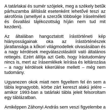
A tatárlakai és sumér szójelek, meg a székely betűk
párhuzamba állítását esetenként lehetővé teszi az
akrofónia (amellyel a szerzők többsége íráselméleti
és ősvallási tájékozottság híján nem tud mit
kezdeni).
Az általában hangoztatott írástörténeti kép
hiányosságainak oka az írástörténészek
járatlansága a kőkori világmodellek olvasásában és
a nagy kérdések megválaszolásától való általános
rettegés. Ezért állítja azt Gelb, hogy írástudomány
nincs is, mert az írásemlékek leírása és leltározása
– a nagy kérdések kikerülése mellett – még nem
tudomány.
Ugyanezen okok miatt nem figyeltem fel én sem a
tábla legnagyobb, körbe zárt kereszt alakú jelére –
amikor 1993-ban a tatárlaki tábla jeleit felsoroltam
egy táblázatban.
Amiképpen Záhonyi András sem veszi figyelembe a