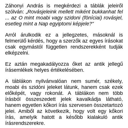
Záhonyi András is megkérdezi a táblák jeleiről
szólván: „
Rovásjeleink mellett miként bukkanhat fel
... az O mint moabi vagy szidoni (föníciai) rovásjel,
esetleg mint a Nap egyiptomi képjele?”
Arról árulkodik ez a jellegzetes, másoknál is
felmerülő kérdés, hogy a szerzők az egyes írásokat
csak egymástól független rendszerekként tudják
elképzelni.
Ez aztán megakadályozza őket az antik jellegű
írásemlékek helyes értékelésében.
A táblákon nyilvánvalóan nem sumér, székely,
moabi és szidóni jeleket látunk, hanem csak ezek
előképét, vagy rokonát. A táblákon nem több
írásból összeszedett jelek kavalkádja látható,
hanem egyetlen kőkori írás szervesen összetartozó
jelei. Amiből az következik, hogy volt egy kőkori
írás, amelyik hatott a később kialakuló antik
írásrendszerekre.