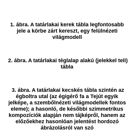
1. ábra. A tatárlakai kerek tábla legfontosabb
jele a körbe zárt kereszt, egy felülnézeti
világmodell
2. ábra. A tatárlakai téglalap alakú (jelekkel teli)
tábla
3. ábra. A tatárlakai kecskés tábla szintén az
égboltra utal (az égigérő fa a Tejút egyik
jelképe, a szembőlnézeti világmodellek fontos
eleme); a hasonló, de későbbi szimmetrikus
kompozíciók alapján nem tájképről, hanem az
előzőekhez hasonlóan jelentést hordozó
ábrázolásról van szó