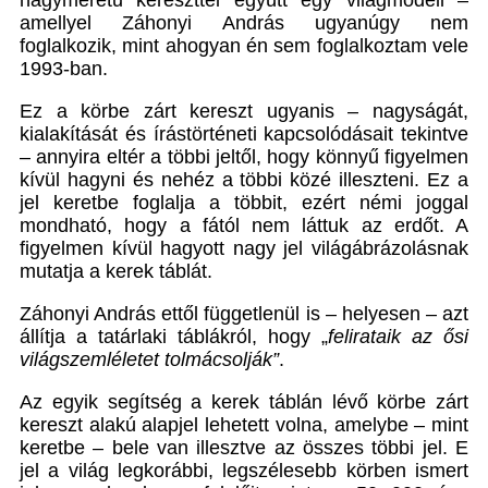
nagyméretű kereszttel együtt egy világmodell –
amellyel Záhonyi András ugyanúgy nem
foglalkozik, mint ahogyan én sem foglalkoztam vele
1993-ban.
Ez a körbe zárt kereszt ugyanis – nagyságát,
kialakítását és írástörténeti kapcsolódásait tekintve
– annyira eltér a többi jeltől, hogy könnyű figyelmen
kívül hagyni és nehéz a többi közé illeszteni. Ez a
jel keretbe foglalja a többit, ezért némi joggal
mondható, hogy a fától nem láttuk az erdőt. A
figyelmen kívül hagyott nagy jel világábrázolásnak
mutatja a kerek táblát.
Záhonyi András ettől függetlenül is – helyesen – azt
állítja a tatárlaki táblákról, hogy „
felirataik az ősi
világszemléletet tolmácsolják”
.
Az egyik segítség a kerek táblán lévő körbe zárt
kereszt alakú alapjel lehetett volna, amelybe – mint
keretbe – bele van illesztve az összes többi jel. E
jel a világ legkorábbi, legszélesebb körben ismert