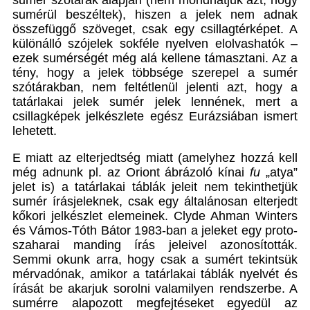
sumér szótárak alapján (nem mondhatjuk azt, hogy
sumérül beszéltek), hiszen a jelek nem adnak
összefüggő szöveget, csak egy csillagtérképet. A
különálló szójelek sokféle nyelven elolvashatók –
ezek sumérségét még alá kellene támasztani. Az a
tény, hogy a jelek többsége szerepel a sumér
szótárakban, nem feltétlenül jelenti azt, hogy a
tatárlakai jelek sumér jelek lennének, mert a
csillagképek jelkészlete egész Eurázsiában ismert
lehetett.
E miatt az elterjedtség miatt (amelyhez hozzá kell
még adnunk pl. az Oriont ábrázoló kínai
fu
„atya”
jelet is) a tatárlakai táblák jeleit nem tekinthetjük
sumér írásjeleknek, csak egy általánosan elterjedt
kőkori jelkészlet elemeinek. Clyde Ahman Winters
és Vámos-Tóth Bátor 1983-ban a jeleket egy proto-
szaharai manding írás jeleivel azonosították.
Semmi okunk arra, hogy csak a sumért tekintsük
mérvadónak, amikor a tatárlakai táblák nyelvét és
írását be akarjuk sorolni valamilyen rendszerbe. A
sumérre alapozott megfejtéseket egyedül az