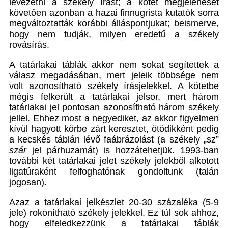
levezetni a székely írást; a kötet megjelenését
követően azonban a hazai finnugrista kutatók sorra
megváltoztatták korábbi álláspontjukat; beismerve,
hogy nem tudják, milyen eredetű a székely
rovásírás.
A tatárlakai táblák akkor nem sokat segítettek a
válasz megadásában, mert jeleik többsége nem
volt azonosítható székely írásjelekkel. A kötetbe
mégis felkerült a tatárlakai jelsor, mert három
tatárlakai jel pontosan azonosítható három székely
jellel. Ehhez most a negyediket, az akkor figyelmen
kívül hagyott körbe zárt keresztet, ötödikként pedig
a kecskés táblán lévő faábrázolást (a székely „sz”
szár
jel párhuzamát) is hozzátehetjük. 1993-ban
további két tatárlakai jelet székely jelekből alkotott
ligatúraként felfoghatónak gondoltunk (talán
jogosan).
Azaz a tatárlakai jelkészlet 20-30 százaléka (5-9
jele) rokonítható székely jelekkel. Ez túl sok ahhoz,
hogy elfeledkezzünk a tatárlakai táblák