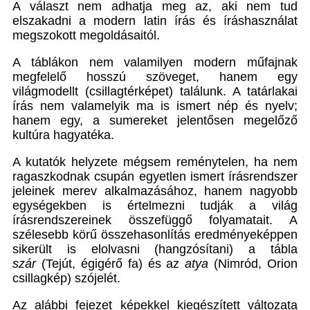
A választ nem adhatja meg az, aki nem tud
elszakadni a modern latin írás és íráshasználat
megszokott megoldásaitól.
A táblákon nem valamilyen modern műfajnak
megfelelő hosszú szöveget, hanem egy
világmodellt (csillagtérképet) találunk. A tatárlakai
írás nem valamelyik ma is ismert nép és nyelv;
hanem egy, a sumereket jelentősen megelőző
kultúra hagyatéka.
A kutatók helyzete mégsem reménytelen, ha nem
ragaszkodnak csupán egyetlen ismert írásrendszer
jeleinek merev alkalmazásához, hanem nagyobb
egységekben is értelmezni tudják a világ
írásrendszereinek összefüggő folyamatait. A
szélesebb körű összehasonlítás eredményeképpen
sikerült is elolvasni (hangzósítani) a tábla
szár
(Tejút, égigérő fa) és az
atya
(Nimród, Orion
csillagkép) szójelét.
Az alábbi fejezet képekkel kiegészített változata