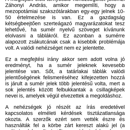
Záhonyi András, amikor megemlíti, hogy a
mezopotámiai szakszótárakban egy-egy jelnek 10-
50 értelmezése is van. Ez a gazdagság
kétségbeejtően szerteágazó magyarázatokat tesz
lehetővé, ha sumér nyelvű szöveget kívánunk
elolvasni a táblákról. Ez azonban a sumérre
alapozott zsákutcának csak a kisebbik problémája
volt. A valódi nehézséget nem ez jelentette.
Ez a megfejtési irány akkor sem adott volna jó
eredményt, ha a sumér jeleknek kevesebb
jelentése van. Sőt, a tatárlakai táblák valódi
jelentőségének felismeréséhez kifejezetten hozzá
is járult a sumér jelek több jelentésű volta, mert a
sok jelentés között felbukkantak a csillagképek
nevei is, amelyek végül elvezettek a megoldáshoz.
A nehézségek jó részét az írás eredetével
kapcsolatos elméleti kérdések tisztázatlansága
okozta. A szerzők ezért sem vették észre és
használták fel a körbe zárt kereszt alakú jel (a