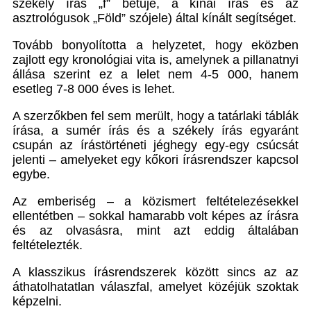
székely írás „f” betűje, a kínai írás és az
asztrológusok „Föld” szójele) által kínált segítséget.
Tovább bonyolította a helyzetet, hogy eközben
zajlott egy kronológiai vita is, amelynek a pillanatnyi
állása szerint ez a lelet nem 4-5 000, hanem
esetleg 7-8 000 éves is lehet.
A szerzőkben fel sem merült, hogy a tatárlaki táblák
írása, a sumér írás és a székely írás egyaránt
csupán az írástörténeti jéghegy egy-egy csúcsát
jelenti – amelyeket egy kőkori írásrendszer kapcsol
egybe.
Az emberiség – a közismert feltételezésekkel
ellentétben – sokkal hamarabb volt képes az írásra
és az olvasásra, mint azt eddig általában
feltételezték.
A klasszikus írásrendszerek között sincs az az
áthatolhatatlan válaszfal, amelyet közéjük szoktak
képzelni.