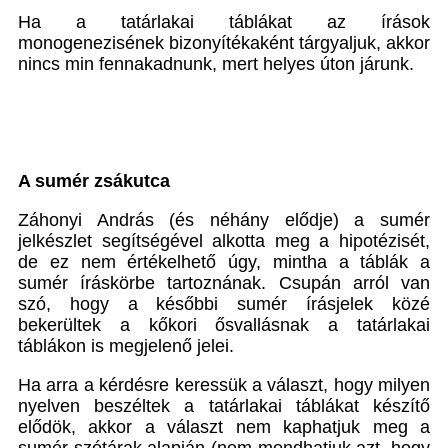
Ha a tatárlakai táblákat az írások
monogenezisének bizonyítékaként tárgyaljuk, akkor
nincs min fennakadnunk, mert helyes úton járunk.
A sumér zsákutca
Záhonyi András (és néhány elődje) a sumér
jelkészlet segítségével alkotta meg a hipotézisét,
de ez nem értékelhető úgy, mintha a táblák a
sumér íráskörbe tartoznának. Csupán arról van
szó, hogy a későbbi sumér írásjelek közé
bekerültek a kőkori ősvallásnak a tatárlakai
táblákon is megjelenő jelei.
Ha arra a kérdésre keressük a választ, hogy milyen
nyelven beszéltek a tatárlakai táblákat készítő
elődök, akkor a választ nem kaphatjuk meg a