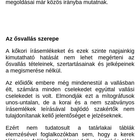
megoldásai már közös irányba mutatnak.
Az ősvallás szerepe
A kőkori írásemlékeket és ezek szinte napjainkig
kimutatható hatását nem lehet megérteni az
ősvallás tételeinek, szertartásainak és jelképeinek
a megismerése nélkül.
Az előidők embere még mindenestül a vallásban
élt, számára minden cselekedet egyúttal vallási
cselekedet is volt. Elmondják ezt a mítográfusok
unos-untalan, de a korai és a nem szabványos
írásemlékek leírásával bajlódó szakértők nem
tulajdonítanak kellő jelentőséget e jelzéseknek.
Ezért nem tudatosult a tatárlakai táblák
elemzésével foglalkozókban sem, hogy a kerek