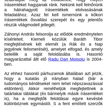
írásemléket hagyjanak ránk.
Nekünk kell felnőnünk
a hátrahagyott írásemlékek elolvasásának
feladatához. Azaz fel kell ismernünk a kőkori
írásemlékek ősvallási szerepét és egy jelentős
részük világmodell jellegét.
Záhonyi András felsorolja az elődök eredménytelen
kísérleteit. Kiemeli közülük Baráth Tibor
megfejtésének két elemét (a Rák és a Nap
jegyének felismerését), amelyet elfogad, és amely
beleillik a saját feloldásába is. Hasonló
magyarázattal állt elő
Radu Dan Moisoiu
is 2004-
ben.
Az ehhez hasonló párhuzamok általában azt jelzik,
hogy a kutatás jó irányban halad (bár a
tudományos kérdéseket nem lehet népszavazással
eldönteni). Akkor remélhetjük megfejtettnek a
tatárlakai táblákat (és bármelyik másik írásemléket
is), ha a megfejtők feloldásai egyre kevésbé
különböznek egymástól. S a fent említett szerzők