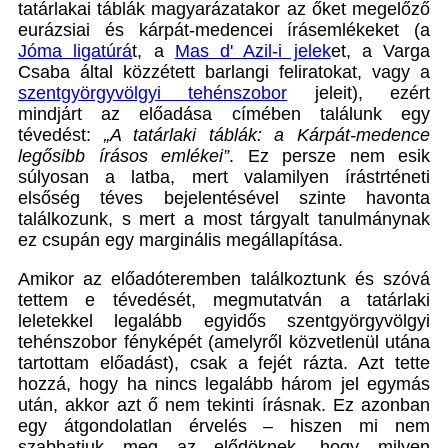
tatárlakai táblák magyarázatakor az őket megelőző
eurázsiai és kárpát-medencei írásemlékeket (a
Jóma ligatúrá
t, a
Mas d' Azil-i jelek
et, a Varga
Csaba által közzétett barlangi feliratokat, vagy a
szentgyörgyvölgyi tehénszobor
jeleit), ezért
mindjárt az előadása címében találunk egy
tévedést:
„A tatárlaki táblák: a Kárpát-medence
legősibb írásos emlékei”
. Ez persze nem esik
súlyosan a latba, mert valamilyen írástrténeti
elsőség téves bejelentésével szinte havonta
találkozunk, s mert a most tárgyalt tanulmánynak
ez csupán egy marginális megállapítása.
Amikor az előadóteremben találkoztunk és szóvá
tettem e tévedését, megmutatván a tatárlaki
leletekkel legalább egyidős szentgyörgyvölgyi
tehénszobor fényképét (amelyről közvetlenül utána
tartottam előadást), csak a fejét rázta. Azt tette
hozzá, hogy ha nincs legalább három jel egymás
után, akkor azt ő nem tekinti írásnak. Ez azonban
egy átgondolatlan érvelés – hiszen mi nem
szabhatjuk meg az elődöknek, hogy milyen