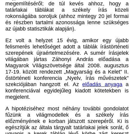
megemlítéséről; de túl kevés ahhoz, hogy a
tatárlakai táblákat a székely írás közeli
rokonságába soroljuk (ahhoz mintegy 20 jel formai
és részben tartalmi azonossága lenne szükséges
az újabb statisztikák alapján).
Ez volt a helyzet 15 évig, amikor egy újabb
felismerés lehetőséget adott a táblák írástörténeti
szerepének újraértelmezésére. A sumér írásjelek
világában jártas Záhonyi András előadása a
Magyarok Világszövetsége által 2008. augusztus
17-19. között rendezett „Magyarság és a Kelet” II.
őstörténeti konferencia „Nyelv, írás művészetek”
szekciójában hangzott el. Az
előadás anyaga
a
konferenciával egyidejűleg kiadott kötetekben is
megjelent.
A hipotéziséhez most néhány további gondolatot
fűzünk a világmodellek és a székely írás
előzményének e korban játszott szerepéről. Ki is
egészítjük az általa tárgyalt tatárlakai jelek sorát, ő
ugyanis a kerek táblán lévő körbe zárt kereszt