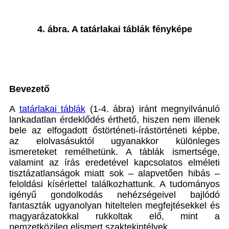
4. ábra. A tatárlakai táblák fényképe
Bevezető
A
tatárlakai táblák
(1-4. ábra) iránt megnyilvánuló
lankadatlan érdeklődés érthető, hiszen nem illenek
bele az elfogadott őstörténeti-írástörténeti képbe,
az elolvasásuktól ugyanakkor különleges
ismereteket remélhetünk. A táblák ismertsége,
valamint az írás eredetével kapcsolatos elméleti
tisztázatlanságok miatt sok – alapvetően hibás –
feloldási kísérlettel találkozhattunk. A tudományos
igényű gondolkodás nehézségeivel bajlódó
fantaszták ugyanolyan hiteltelen megfejtésekkel és
magyarázatokkal rukkoltak elő, mint a
nemzetközileg elismert szaktekintélyek.