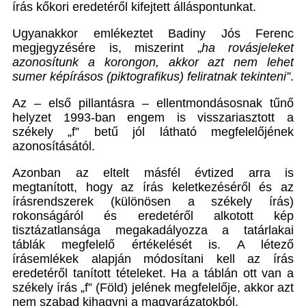
írás kőkori eredetéről kifejtett álláspontunkat.
Ugyanakkor emlékeztet Badiny Jós Ferenc
megjegyzésére is, miszerint „
ha rovásjeleket
azonosítunk a korongon, akkor azt nem lehet
sumer képírásos (piktografikus) feliratnak tekinteni”
.
Az – első pillantásra – ellentmondásosnak tűnő
helyzet 1993-ban engem is visszariasztott a
székely „f” betű jól látható megfelelőjének
azonosításától.
Azonban az eltelt másfél évtized arra is
megtanított, hogy az írás keletkezéséről és az
írásrendszerek (különösen a székely írás)
rokonságáról és eredetéről alkotott kép
tisztázatlansága megakadályozza a tatárlakai
táblák megfelelő értékelését is. A létező
írásemlékek alapján módosítani kell az írás
eredetéről tanított tételeket. Ha a táblán ott van a
székely írás „f” (Föld) jelének megfelelője, akkor azt
nem szabad kihagyni a magyarázatokból.