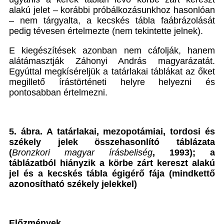
alakú jelet – korábbi próbálkozásunkhoz hasonlóan
– nem tárgyalta, a kecskés tábla faábrázolását
pedig tévesen értelmezte (nem tekintette jelnek).
E kiegészítések azonban nem cáfolják, hanem
alátámasztják Záhonyi András magyarázatát.
Egyúttal megkíséreljük a tatárlakai táblákat az őket
megillető írástörténeti helyre helyezni és
pontosabban értelmezni.
5. ábra. A tatárlakai, mezopotámiai, tordosi és
székely jelek összehasonlító táblázata
(
Bronzkori magyar írásbeliség
, 1993); a
táblázatból hiányzik a körbe zárt kereszt alakú
jel és a kecskés tábla égigérő fája (mindkettő
azonosítható székely jelekkel)
Előzmények