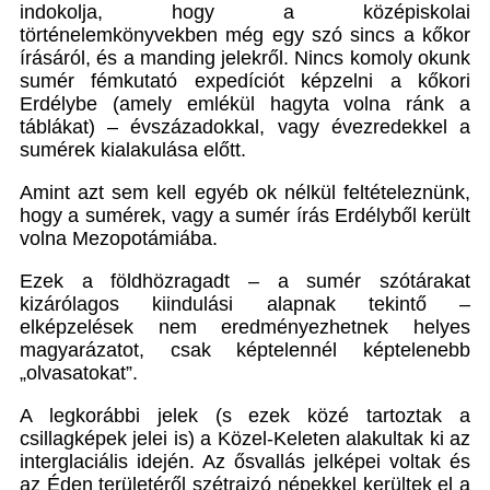
indokolja, hogy a középiskolai
történelemkönyvekben még egy szó sincs a kőkor
írásáról, és a manding jelekről. Nincs komoly okunk
sumér fémkutató expedíciót képzelni a kőkori
Erdélybe (amely emlékül hagyta volna ránk a
táblákat) – évszázadokkal, vagy évezredekkel a
sumérek kialakulása előtt.
Amint azt sem kell egyéb ok nélkül feltételeznünk,
hogy a sumérek, vagy a sumér írás Erdélyből került
volna Mezopotámiába.
Ezek a földhözragadt – a sumér szótárakat
kizárólagos kiindulási alapnak tekintő –
elképzelések nem eredményezhetnek helyes
magyarázatot, csak képtelennél képtelenebb
„olvasatokat”.
A legkorábbi jelek (s ezek közé tartoztak a
csillagképek jelei is) a Közel-Keleten alakultak ki az
interglaciális idején. Az ősvallás jelképei voltak és
az Éden területéről szétrajzó népekkel kerültek el a