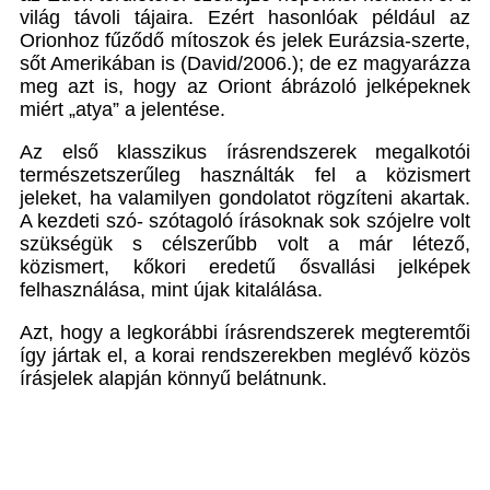
világ távoli tájaira. Ezért hasonlóak például az
Orionhoz fűződő mítoszok és jelek Eurázsia-szerte,
sőt Amerikában is (David/2006.); de ez magyarázza
meg azt is, hogy az Oriont ábrázoló jelképeknek
miért „atya” a jelentése.
Az első klasszikus írásrendszerek megalkotói
természetszerűleg használták fel a közismert
jeleket, ha valamilyen gondolatot rögzíteni akartak.
A kezdeti szó- szótagoló írásoknak sok szójelre volt
szükségük s célszerűbb volt a már létező,
közismert, kőkori eredetű ősvallási jelképek
felhasználása, mint újak kitalálása.
Azt, hogy a legkorábbi írásrendszerek megteremtői
így jártak el, a korai rendszerekben meglévő közös
írásjelek alapján könnyű belátnunk.