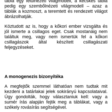
tábla egy felülnézeti világmodell, a kecskés tábla
pedig egy szembőlnézeti világmodell – azaz a
táblák a kozmoszt, a teremtett és rendezett világot
ábrázolhatják.
Köztudott az is, hogy a kőkori ember vizsgálta és
jól ismerte a csillagos eget. Csak mostanáig nem
találtuk meg, vagy nem ismertük fel a kőkori
csillagászok által készített csillagászati
feljegyzéseket.
A monogenezis bizonyítéka
A megfejtők szemmel láthatóan nem tudtak mit
kezdeni a tatárlakai jelek sokirányú kapcsolataival.
Úgy gondolták, hogy választaniuk kell: vagy a
sumér írás alapján fejtik meg a táblákat, vagy a
székely rovásírás segítségével.