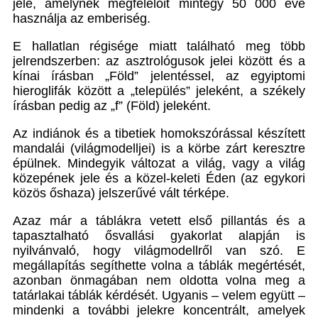
jele, amelynek megfelelőit mintegy 50 000 éve
használja az emberiség.
E hallatlan régisége miatt található meg több
jelrendszerben: az asztrológusok jelei között és a
kínai írásban „Föld” jelentéssel, az egyiptomi
hieroglifák között a „település” jeleként, a székely
írásban pedig az „f” (Föld) jeleként.
Az indiánok és a tibetiek homokszórással készített
mandalái (világmodelljei) is a körbe zárt keresztre
épülnek. Mindegyik változat a világ, vagy a világ
közepének jele és a közel-keleti Éden (az egykori
közös őshaza) jelszerűvé vált térképe.
Azaz már a táblákra vetett első pillantás és a
tapasztalható ősvallási gyakorlat alapján is
nyilvánvaló, hogy világmodellről van szó. E
megállapítás segíthette volna a táblák megértését,
azonban önmagában nem oldotta volna meg a
tatárlakai táblák kérdését. Ugyanis – velem együtt –
mindenki a további jelekre koncentrált, amelyek