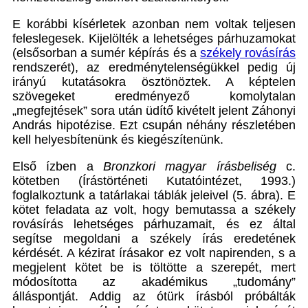
E korábbi kísérletek azonban nem voltak teljesen
feleslegesek. Kijelölték a lehetséges párhuzamokat
(elsősorban a sumér képírás és a
székely rovásírás
rendszerét), az eredménytelenségükkel pedig új
irányú kutatásokra ösztönöztek. A képtelen
szövegeket eredményező komolytalan
„megfejtések” sora után üdítő kivételt jelent
Záhonyi
András hipotézise. Ezt csupán néhány részletében
kell helyesbítenünk és kiegészítenünk.
Első ízben a
Bronzkori magyar írásbeliség
c.
kötetben (Írástörténeti Kutatóintézet, 1993.)
foglalkoztunk a tatárlakai táblák jeleivel (5. ábra). E
kötet feladata az volt, hogy bemutassa a székely
rovásírás lehetséges párhuzamait, és ez által
segítse megoldani a székely írás eredetének
kérdését. A kézirat írásakor ez volt napirenden, s a
megjelent kötet be is töltötte a szerepét, mert
módosította az akadémikus „tudomány”
álláspontját. Addig az ótürk írásból próbálták