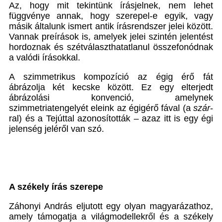
Az, hogy mit tekintünk írásjelnek, nem lehet
függvénye annak, hogy szerepel-e egyik, vagy
másik általunk ismert antik írásrendszer jelei között.
Vannak preírások is, amelyek jelei szintén jelentést
hordoznak és szétválaszthatatlanul összefonódnak
a valódi írásokkal.
A szimmetrikus kompozíció az égig érő fát
ábrázolja két kecske között. Ez egy elterjedt
ábrázolási konvenció, amelynek
szimmetriatengelyét eleink az égigérő fával (a
szár
-
ral) és a Tejúttal azonosították – azaz itt is egy égi
jelenség jeléről van szó.
A székely írás szerepe
Záhonyi András eljutott egy olyan magyarázathoz,
amely támogatja a világmodellekről és a székely