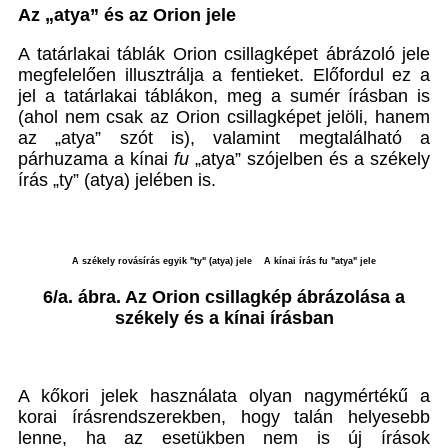
Az „atya” és az Orion jele
A tatárlakai táblák Orion csillagképet ábrázoló jele
megfelelően illusztrálja a fentieket. Előfordul ez a
jel a tatárlakai táblákon, meg a sumér írásban is
(ahol nem csak az Orion csillagképet jelöli, hanem
az „atya” szót is), valamint megtalálható a
párhuzama a kínai
fu
„atya” szójelben és a székely
írás „ty” (atya) jelében is.
A székely rovásírás egyik "ty" (atya) jele A kínai írás fu "atya" jele
6/a. ábra. Az Orion csillagkép ábrázolása a
székely és a kínai írásban
A kőkori jelek használata olyan nagymértékű a
korai írásrendszerekben, hogy talán helyesebb
lenne, ha az esetükben nem is új írások