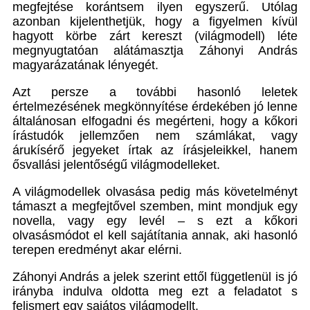
megfejtése korántsem ilyen egyszerű. Utólag
azonban kijelenthetjük, hogy a figyelmen kívül
hagyott körbe zárt kereszt (világmodell) léte
megnyugtatóan alátámasztja Záhonyi András
magyarázatának lényegét.
Azt persze a további hasonló leletek
értelmezésének megkönnyítése érdekében jó lenne
általánosan elfogadni és megérteni, hogy a kőkori
írástudók jellemzően nem számlákat, vagy
árukísérő jegyeket írtak az írásjeleikkel, hanem
ősvallási jelentőségű világmodelleket.
A világmodellek olvasása pedig más követelményt
támaszt a megfejtővel szemben, mint mondjuk egy
novella, vagy egy levél – s ezt a kőkori
olvasásmódot el kell sajátítania annak, aki hasonló
terepen eredményt akar elérni.
Záhonyi András a jelek szerint ettől függetlenül is jó
irányba indulva oldotta meg ezt a feladatot s
felismert egy sajátos világmodellt.