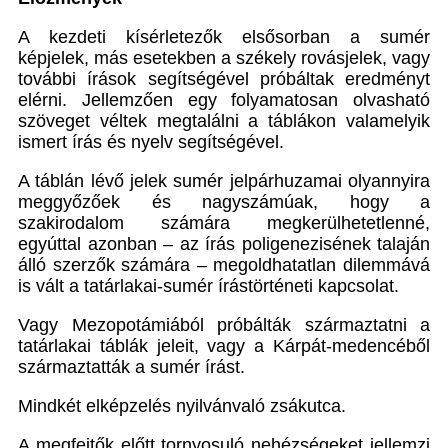
A kezdeti kísérletezők elsősorban a sumér
képjelek, más esetekben a székely rovásjelek, vagy
további írások segítségével próbáltak eredményt
elérni. Jellemzően egy folyamatosan olvasható
szöveget véltek megtalálni a táblákon valamelyik
ismert írás és nyelv segítségével.
A táblán lévő jelek sumér jelpárhuzamai olyannyira
meggyőzőek és nagyszámúak, hogy a
szakirodalom számára megkerülhetetlenné,
egyúttal azonban – az írás poligenezisének talaján
álló szerzők számára – megoldhatatlan dilemmává
is vált a tatárlakai-sumér írástörténeti kapcsolat.
Vagy Mezopotámiából próbálták származtatni a
tatárlakai táblák jeleit, vagy a Kárpát-medencéből
származtatták a sumér írást.
Mindkét elképzelés nyilvánvaló zsákutca.
A megfejtők előtt tornyosuló nehézségeket jellemzi