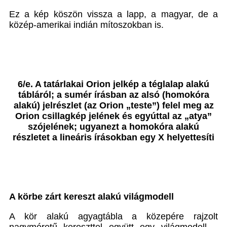
Ez a kép köszön vissza a lapp, a magyar, de a
közép-amerikai indián mítoszokban is.
6/e. A tatárlakai Orion jelkép a téglalap alakú
tábláról; a sumér írásban az alsó (homokóra
alakú) jelrészlet (az Orion „teste”) felel meg az
Orion csillagkép jelének és egyúttal az „atya”
szójelének; ugyanezt a homokóra alakú
részletet a lineáris írásokban egy X helyettesíti
A körbe zárt kereszt alakú világmodell
A kör alakú agyagtábla a közepére rajzolt