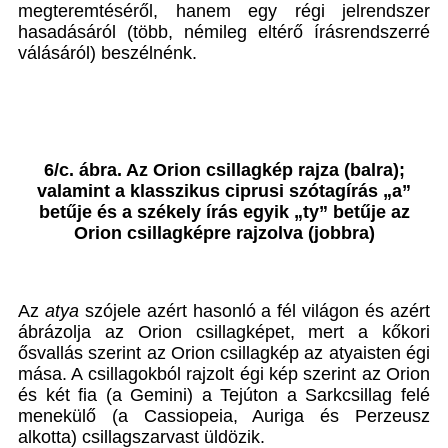
megteremtéséről, hanem egy régi jelrendszer
hasadásáról (több, némileg eltérő írásrendszerré
válásáról) beszélnénk.
6/c. ábra. Az Orion csillagkép rajza (balra);
valamint a klasszikus ciprusi szótagírás „a”
betűje és a székely írás egyik „ty” betűje az
Orion csillagképre rajzolva (jobbra)
Az
atya
szójele azért hasonló a fél világon és azért
ábrázolja az Orion csillagképet, mert a kőkori
ősvallás szerint az Orion csillagkép az atyaisten égi
mása. A csillagokból rajzolt égi kép szerint az Orion
és két fia (a Gemini) a Tejúton a Sarkcsillag felé
menekülő (a Cassiopeia, Auriga és Perzeusz
alkotta) csillagszarvast üldözik.