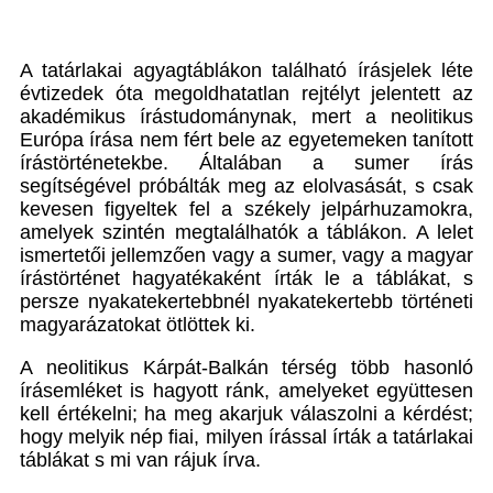
A tatárlakai agyagtáblákon található írásjelek léte
évtizedek óta megoldhatatlan rejtélyt jelentett az
akadémikus írástudománynak, mert a neolitikus
Európa írása nem fért bele az egyetemeken tanított
írástörténetekbe. Általában a sumer írás
segítségével próbálták meg az elolvasását, s csak
kevesen figyeltek fel a székely jelpárhuzamokra,
amelyek szintén megtalálhatók a táblákon. A lelet
ismertetői jellemzően vagy a sumer, vagy a magyar
írástörténet hagyatékaként írták le a táblákat, s
persze nyakatekertebbnél nyakatekertebb történeti
magyarázatokat ötlöttek ki.
A neolitikus Kárpát-Balkán térség több hasonló
írásemléket is hagyott ránk, amelyeket együttesen
kell értékelni; ha meg akarjuk válaszolni a kérdést;
hogy melyik nép fiai, milyen írással írták a tatárlakai
táblákat s mi van rájuk írva.