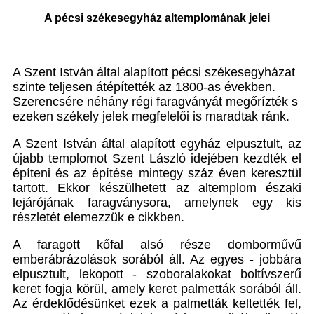
A pécsi székesegyház altemplomának jelei
A Szent István által alapított pécsi székesegyházat
szinte teljesen átépítették az 1800-as években.
Szerencsére néhány régi faragványát megőrízték s
ezeken székely jelek megfelelői is maradtak ránk.
A Szent István által alapított egyház elpusztult, az
újabb templomot Szent László idejében kezdték el
építeni és az építése mintegy száz éven keresztül
tartott. Ekkor készülhetett az altemplom északi
lejárójának faragványsora, amelynek egy kis
részletét elemezzük e cikkben.
A faragott kőfal alsó része domborművű
emberábrázolások sorából áll. Az egyes - jobbára
elpusztult, lekopott - szoboralakokat boltívszerű
keret fogja körül, amely keret palmetták sorából áll.
Az érdeklődésünket ezek a palmetták keltették fel,