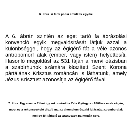
6. ábra. A fenti pécsi kőfülkék egyike
A 6. ábrán szintén az eget tartó fa ábrázolási
konvenció egyik megvalósítását látjuk azzal a
különbséggel, hogy az égigérő fát a véle azonos
antropomorf alak (ember, vagy isten) helyettesíti.
Hasonló megoldást az 531 táján a mervi oázisban
a szabírhunok számára készített Szent Korona
pártájának Krisztus-zománcán is láthatunk, amely
Jézus Krisztust azonosítja az égigérő fával.
7. ábra. Ugyanezt a fülkét így rekonstruálta Zala György az 1800-as évek végén;
most ez a rekonstrukció díszíti ma az altemplom északi lejáratát; az emberalak
mellett jól látható az aranyozott palmetták sora