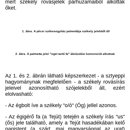
mert székely rovásjelek párhuzamaiból alkották
őket.
1. ábra. A pécsi székesegyház palmettája székely jelekből áll
2. ábra. A palmetta jelei "eget tartó fa" ábrázolási konvenciót alkotnak
Az 1. és 2. ábrán látható képszerkezet - a sztyeppi
hagyománynak megfelelően - a székely rovásírás
jeleivel azonosítható szójelekből áll, ezért
elolvasható:
- Az égbolt íve a székely "o/ó" (Óg) jellel azonos.
- Az égigérő fa (a Tejút) tetején a székely írás "us"
(ős) jele található, amely a Tejút hasadékában kelő
napistent (a
szárt
, mai magyarsággal az
urat
)