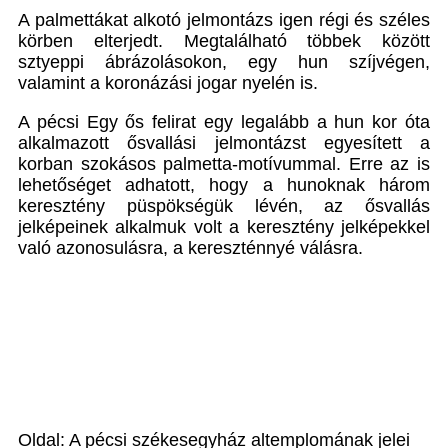
A palmettákat alkotó jelmontázs igen régi és széles
körben elterjedt. Megtalálható többek között
sztyeppi ábrázolásokon, egy hun szíjvégen,
valamint a koronázási jogar nyelén is.
A pécsi Egy ős felirat egy legalább a hun kor óta
alkalmazott ősvallási jelmontázst egyesített a
korban szokásos palmetta-motívummal. Erre az is
lehetőséget adhatott, hogy a hunoknak három
keresztény püspökségük lévén, az ősvallás
jelképeinek alkalmuk volt a keresztény jelképekkel
való azonosulásra, a kereszténnyé válásra.
Oldal: A pécsi székesegyház altemplomának jelei