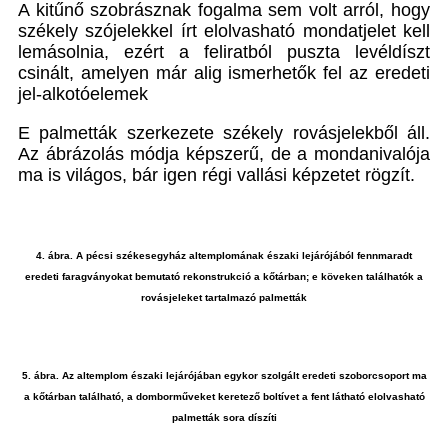
A kitűnő szobrásznak fogalma sem volt arról, hogy
székely szójelekkel írt elolvasható mondatjelet kell
lemásolnia, ezért a feliratból puszta levéldíszt
csinált, amelyen már alig ismerhetők fel az eredeti
jel-alkotóelemek
E palmetták szerkezete székely rovásjelekből áll.
Az ábrázolás módja képszerű, de a mondanivalója
ma is világos, bár igen régi vallási képzetet rögzít.
4. ábra. A pécsi székesegyház altemplomának északi lejárójából fennmaradt
eredeti faragványokat bemutató rekonstrukció a kőtárban; e köveken találhatók a
rovásjeleket tartalmazó palmetták
5. ábra. Az altemplom északi lejárójában egykor szolgált eredeti szoborcsoport ma
a kőtárban található, a domborműveket keretező boltívet a fent látható elolvasható
palmetták sora díszíti