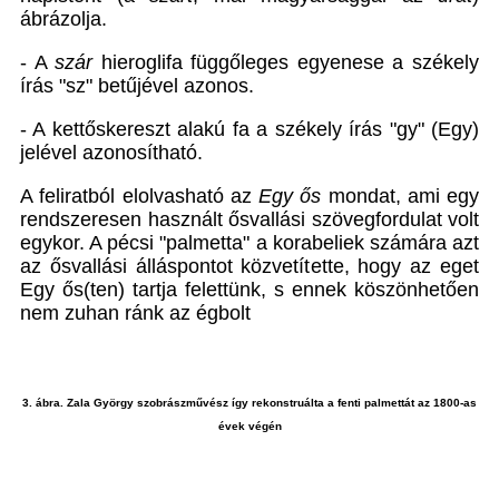
ábrázolja.
- A
szár
hieroglifa függőleges egyenese a székely
írás "sz" betűjével azonos.
- A kettőskereszt alakú fa a székely írás "gy" (Egy)
jelével azonosítható.
A feliratból elolvasható az
Egy ős
mondat, ami egy
rendszeresen használt ősvallási szövegfordulat volt
egykor. A pécsi "palmetta" a korabeliek számára azt
az ősvallási álláspontot közvetítette, hogy az eget
Egy ős(ten) tartja felettünk, s ennek köszönhetően
nem zuhan ránk az égbolt
3. ábra. Zala György szobrászművész így rekonstruálta a fenti palmettát az 1800-as
évek végén