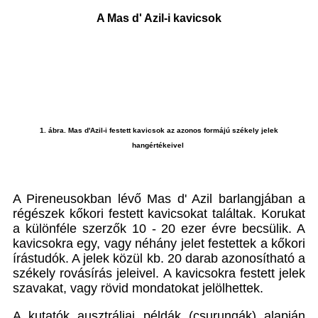
A Mas d' Azil-i kavicsok
1. ábra. Mas d'Azil-i festett kavicsok az azonos formájú székely jelek
hangértékeivel
A Pireneusokban lévő Mas d' Azil barlangjában a
régészek kőkori festett kavicsokat találtak. Korukat
a különféle szerzők 10 - 20 ezer évre becsülik. A
kavicsokra egy, vagy néhány jelet festettek a kőkori
írástudók. A jelek közül kb. 20 darab azonosítható a
székely rovásírás jeleivel. A kavicsokra festett jelek
szavakat, vagy rövid mondatokat jelölhettek.
A kutatók ausztráliai példák (csurungák) alapján