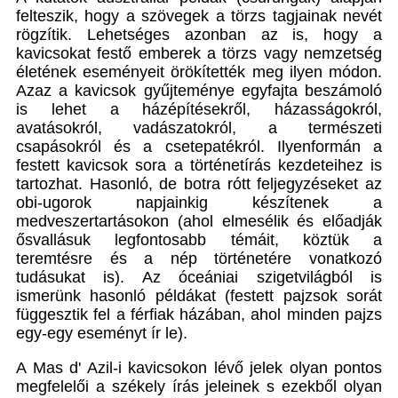
felteszik, hogy a szövegek a törzs tagjainak nevét
rögzítik. Lehetséges azonban az is, hogy a
kavicsokat festő emberek a törzs vagy nemzetség
életének eseményeit örökítették meg ilyen módon.
Azaz a kavicsok gyűjteménye egyfajta beszámoló
is lehet a házépítésekről, házasságokról,
avatásokról, vadászatokról, a természeti
csapásokról és a csetepatékról. Ilyenformán a
festett kavicsok sora a történetírás kezdeteihez is
tartozhat. Hasonló, de botra rótt feljegyzéseket az
obi-ugorok napjainkig készítenek a
medveszertartásokon (ahol elmesélik és előadják
ősvallásuk legfontosabb témáit, köztük a
teremtésre és a nép történetére vonatkozó
tudásukat is). Az óceániai szigetvilágból is
ismerünk hasonló példákat (festett pajzsok sorát
függesztik fel a férfiak házában, ahol minden pajzs
egy-egy eseményt ír le).
A Mas d' Azil-i kavicsokon lévő jelek olyan pontos
megfelelői a székely írás jeleinek s ezekből olyan