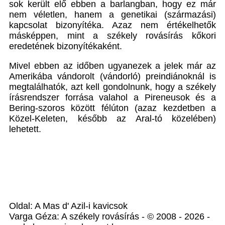
sok került elő ebben a barlangban, hogy ez már
nem véletlen, hanem a genetikai (származási)
kapcsolat bizonyítéka. Azaz nem értékelhetők
másképpen, mint a székely rovásírás kőkori
eredetének bizonyítékaként.
Mivel ebben az időben ugyanezek a jelek már az
Amerikába vándorolt (vándorló) preindiánoknál is
megtalálhatók, azt kell gondolnunk, hogy a székely
írásrendszer forrása valahol a Pireneusok és a
Bering-szoros között félúton (azaz kezdetben a
Közel-Keleten, később az Aral-tó közelében)
lehetett.
Oldal: A Mas d' Azil-i kavicsok
Varga Géza: A székely rovásírás - © 2008 - 2026 -