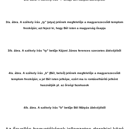
3/a. ábra. A székely írás „ty” (atya) jelének megfelelője a magyarszecsődi templom
freskóján; azt fejezi ki, hogy Bél isten a magyarság ősapja
3/b. ábra. A székely írás "ty" betűje Kájoni János ferences szerzetes ábécéjéből
4/a. ábra. A székely írás „b” (Bél, belső) jelének megfelelője a magyarszecsődi
templom freskóján; a jel Bél isten jelképe, ezért ma is rontáselhárító jelként
használják pl. az őrségi fazekasok
4/b. ábra. A székely írás "b" betűje Bél Mátyás ábécéjéből