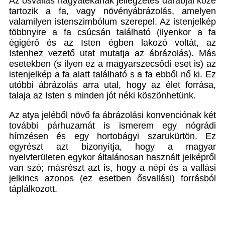
Az ősvallás hagyatékának jellegzetes darabjai közé
tartozik a fa, vagy növényábrázolás, amelyen
valamilyen istenszimbólum szerepel. Az istenjelkép
többnyire a fa csúcsán található (ilyenkor a fa
égigérő és az Isten égben lakozó voltát, az
Istenhez vezető utat mutatja az ábrázolás). Más
esetekben (s ilyen ez a magyarszecsődi eset is) az
istenjelkép a fa alatt található s a fa ebből nő ki. Ez
utóbbi ábrázolás arra utal, hogy az élet forrása,
talaja az Isten s minden jót néki köszönhetünk.
Az atya jeléből növő fa ábrázolási konvenciónak két
további párhuzamát is ismerem egy nógrádi
hímzésen és egy hortobágyi szarukürtön. Ez
egyrészt azt bizonyítja, hogy a magyar
nyelvterületen egykor általánosan használt jelképről
van szó; másrészt azt is, hogy a népi és a vallási
jelkincs azonos (ez esetben ősvallási) forrásból
táplálkozott.