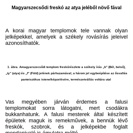
Magyarszecsődi freskó az atya jeléből növő fával
A korai magyar templomok tele vannak olyan
jelképekkel, amelyek a székely rovásírás jeleivel
azonosíthatók.
1. ábra. Amagyarszecsődi templom freskórészlete a székely írás „b” (Bél, belső),
„ty” (atya) és „f” (Föld) jelének párhuzamával; a három jel egybeépítése az ősvallás
panteisztikus istenelképzelésére, természetvállás voltára utal
Vas megyében járván érdemes a falusi
templomokat sorra látogatni, mert csodákra
bukkanhatunk. A falusi mesterek által készített
épületek maguk is remekművek, a bennük lévő
freskók, szobrok, és a jelképekbe foglalt