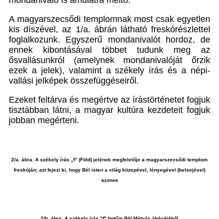
mondanivaló is ámulatra méltó.
A magyarszecsődi templomnak most csak egyetlen
kis díszével, az 1/a. ábrán látható freskórészlettel
foglalkozunk. Egyszerű mondanivalót hordoz, de
ennek kibontásával többet tudunk meg az
ősvallásunkról (amelynek mondanivalóját őrzik
ezek a jelek), valamint a székely írás és a népi-
vallási jelképek összefüggéseiről.
Ezeket feltárva és megértve az írástörténetet fogjuk
tisztábban látni, a magyar kultúra kezdeteit fogjuk
jobban megérteni.
2/a. ábra. A székely írás „f” (Föld) jelének megfelelője a magyarszecsődi templom
freskóján; azt fejezi ki, hogy Bél isten a világ közepével, lényegével (belsejével)
azonos
2/b. ábra. A székely írás "f" betűje Bél Mátyás ábécéjéből